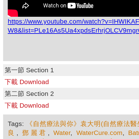
https://www.youtube.com/watch?v=IHWIKAF
W8&list=PLe16As5Ua4xpdsErhrjOLCV9mgr
第一節 Section 1
下載 Download
第二節 Section 2
下載 Download
Tags:
《自然療法與你》袁大明(自然療法醫
良
,
鄧麗君
,
Water
,
WaterCure.com
,
Bat