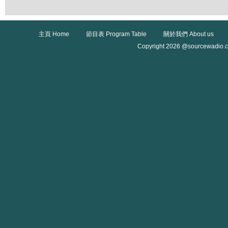
主頁 Home
節目表 Program Table
關於我們 About us
Copyright 2026 @sourcewadio.