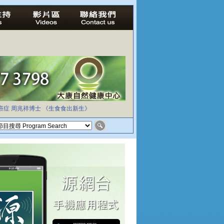
癌症
周兆祥博士
《生食食出新生》