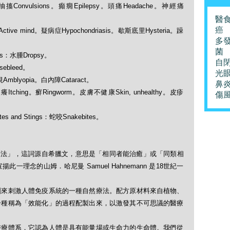
s：抽搐Convulsions。癲癇Epilepsy。頭痛Headache。神經痛
醫
癌
躍Active mind。疑病症Hypochondriasis。歇斯底里Hysteria。躁
多
菌
ers：水腫Dropsy。
自
ebleed。
光
弱視Amblyopia。白內障Cataract。
鼻
：痕癢Itching。癬Ringworm。皮膚不健康Skin, unhealthy。皮疹
傷
es and Stings：蛇咬Snakebites。
「順勢療法」，這詞源自希臘文，意思是「相同者能治癒」或「同類相
理念的山姆．哈尼曼 Samuel Hahnemann 是18世紀一
劑來刺激人體免疫系統的一種自然療法。配方原材料來自植物、
一種稱為「效能化」的過程配製出來，以激發其不可思議的醫療
醫療體系，它認為人體是具有能量場或生命力的生命體。我們從