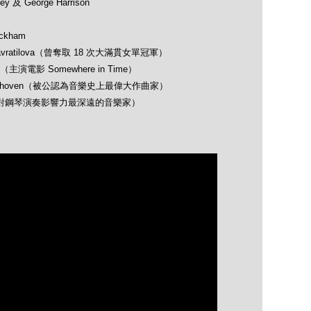
 及 George Harrison
ckham
avratilova（曾奪取 18 次大滿貫女單冠軍）
（主演電影 Somewhere in Time）
 Beethoven（被公認為音樂史上最偉大作曲家）
opin（對鋼琴演奏影響力最深遠的音樂家）