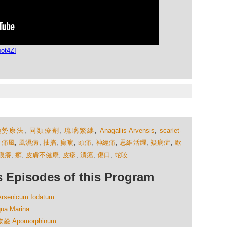
ot4ZI
順勢療法
,
同類療劑
,
琉璃繁縷
,
Anagallis-Arvensis
,
scarlet-
,
痛風
,
風濕病
,
抽搐
,
癲癇
,
頭痛
,
神經痛
,
思維活躍
,
疑病症
,
歇
痕癢
,
癬
,
皮膚不健康
,
皮疹
,
潰瘍
,
傷口
,
蛇咬
isodes of this Program
nicum Iodatum
 Marina
 Apomorphinum