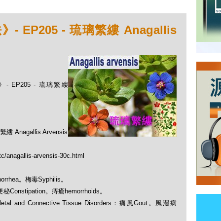
P205 - 琉璃繁縷 Anagallis
 EP205 - 琉璃繁縷
gallis Arvensis
c/anagallis-arvensis-30c.html
orrhea。梅毒Syphilis。
：便秘Constipation。痔瘡hemorrhoids。
 and Connective Tissue Disorders：痛風Gout。風濕病