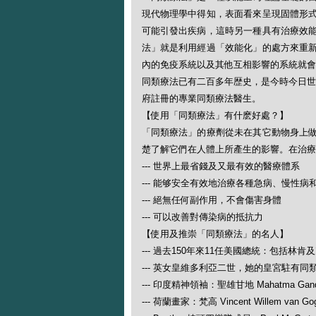
現代物理學中得知，表面看來呈現固體形
可能引發出疾病，這時另一種具有治療效
法」就是利用經過「效能化」的處方來重
內的免疫系統以及其他互相影響的系統就會
同類療法已有二百多年歴史，是今時今日世
府註冊的專業同類療法醫生。
【使用「同類療法」有什麽好處？】
「同類療法」的療劑從未在其它動物身上
楚了解它們在人體上所產生的影響。在治療
--- 世界上最省錢及又最有效的醫療體系
--- 能够安全有效地治療各種急病、慢性病
--- 絕無任何副作用，不會傷害身體
--- 可以改善對傳染病的抵抗力
【使用及推崇「同類療法」的名人】
--- 過去150年來11任美國總統：包括林肯
--- 英女皇維多利亞二世，她的皇宮駐有同
--- 印度精神領袖：聖雄甘地 Mahatma Gand
--- 荷蘭畫家：梵高 Vincent Willem van Go