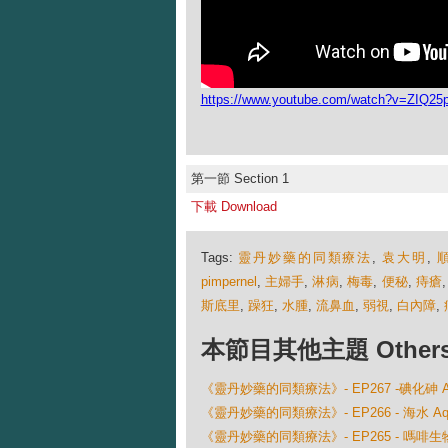
https://www.youtube.com/watch?v=ZIQ25p
第一節 Section 1
下載 Download
Tags:
靈丹妙藥的同類療法
,
袁大明
,
pimpernel
,
主婦手
,
淋病
,
梅毒
,
便秘
,
痔瘡
斯底里
,
躁狂
,
水腫
,
流鼻血
,
弱視
,
白內障
,
本節目其他主題 Others Ep
《靈丹妙藥的同類療法》- EP267 -碘化砷 Arse
《靈丹妙藥的同類療法》- EP266 - 海水 Aqua
《靈丹妙藥的同類療法》- EP265 - 嗎啡生物鹼