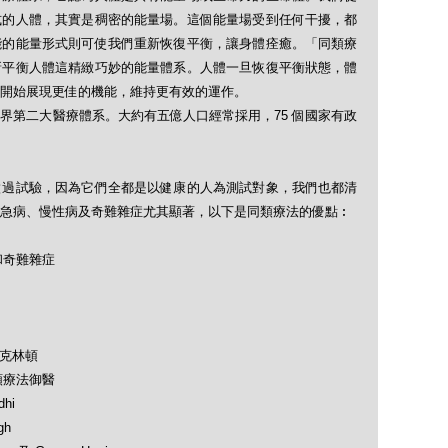
式的人體，其實是稠密的能量場。這個能量場受到任何干擾，都
能的能量形式則可使我們重新恢復平衡，讓身體痊癒。「同類療
新平衡人體這精緻巧妙的能量體系。人體一旦恢復平衡狀態，體
開始展現更佳的機能，維持更有效的運作。
界第二大醫療體系。大約有五億人口經常採用，75 個國家有政
做過試驗，因為它們全都是以健康的人為測試對象，我們也都清
急病、慢性病及奇難雜症尤其顯著，以下是同類療法的優點︰
和奇難雜症
及克林頓
類療法御醫
hi
gh