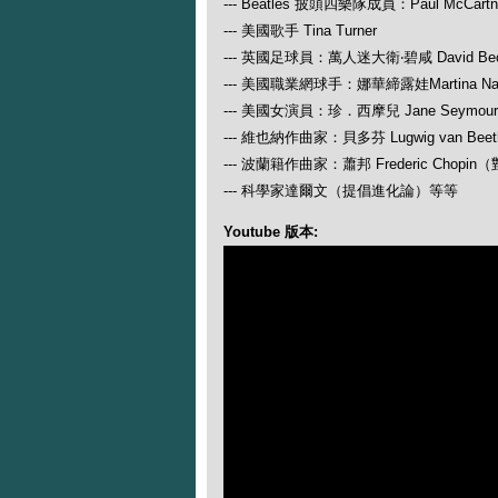
--- Beatles 披頭四樂隊成員：Paul McCartney
--- 美國歌手 Tina Turner
--- 英國足球員：萬人迷大衛‧碧咸 David Be
--- 美國職業網球手：娜華締露娃Martina N
--- 美國女演員：珍．西摩兒 Jane Seymour
--- 維也納作曲家：貝多芬 Lugwig van
--- 波蘭籍作曲家：蕭邦 Frederic Ch
--- 科學家達爾文（提倡進化論）等等
Youtube 版本: