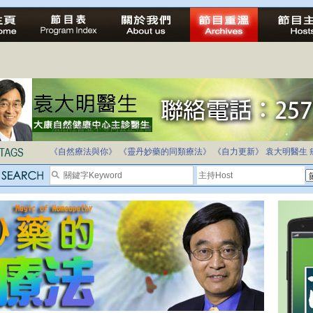
法治社會並不等同公正社會
自家教育合法化-推動多元化教育，全民學卷制
《自然療法與你》
《靈丹妙藥的同類療法》
《自力更新》
袁大明醫生