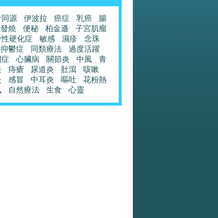
食同源
伊波拉
癌症
乳癌
腸
發燒
便秘
柏金遜
子宮肌瘤
發性硬化症
敏感
濕疹
念珠
抑鬱症
同類療法
過度活躍
閉症
心臟病
關節炎
中風
青
眼
痔瘡
尿道炎
肚瀉
咳嗽
炎
感冒
中耳炎
嘔吐
花粉熱
風
自然療法
生食
心靈