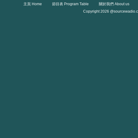
主頁 Home
節目表 Program Table
關於我們 About us
Copyright 2026 @sourcewadio.