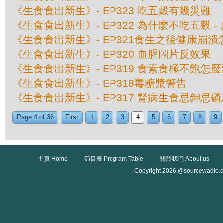
《生食食出新生》- EP323 吃五穀有幾災難
《生食食出新生》- EP322 為什麼不吃五穀 
《生食食出新生》- EP321食生之後健康崩潰
《生食食出新生》- EP320 血腥圖片反效果
《生食食出新生》- EP319 食素食極不飽怎麼
《生食食出新生》- EP318毒糖漿警告
《生食食出新生》- EP317 腎病生食忌鉀忌
Page 4 of 36
First
1
2
3
4
5
6
7
8
9
主頁 Home
節目表 Program Table
關於我們 About us
Copyright 2026 @sourcewadio.