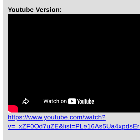
Youtube Version:
https://www.youtube.com/watch?
v=_xZF0Od7uZE&list=PLe16As5Ua4xpdsEr