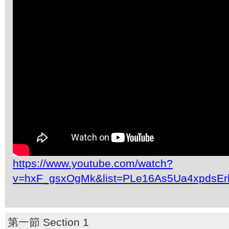
https://www.youtube.com/watch?
v=hxF_gsxOgMk&list=PLe16As5Ua4xpdsEr
第一節 Section 1