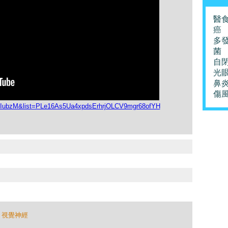
醫
癌
多
菌
自
光
鼻
傷
-NIubzM&list=PLe16As5Ua4xpdsErhrjOLCV9mgr68ofYH
,
視覺神經