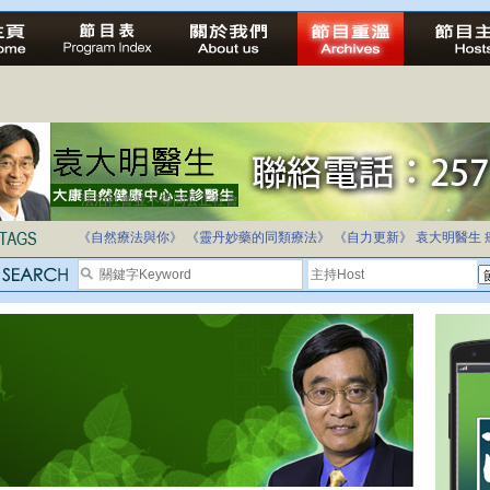
法治社會並不等同公正社會
自家教育合法化-推動多元化教育，全民學卷制
《自然療法與你》
《靈丹妙藥的同類療法》
《自力更新》
袁大明醫生