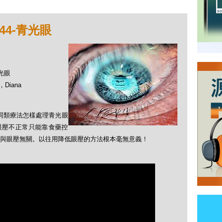
44-青光眼
青光眼
Diana
及同類療法怎樣處理青光眼
眼壓不正常只能靠食藥控
與眼壓無關。以往用降低眼壓的方法根本毫無意義！