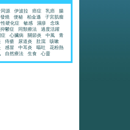
食同源
伊波拉
癌症
乳癌
腸
發燒
便秘
柏金遜
子宮肌瘤
發性硬化症
敏感
濕疹
念珠
抑鬱症
同類療法
過度活躍
閉症
心臟病
關節炎
中風
青
眼
痔瘡
尿道炎
肚瀉
咳嗽
炎
感冒
中耳炎
嘔吐
花粉熱
風
自然療法
生食
心靈