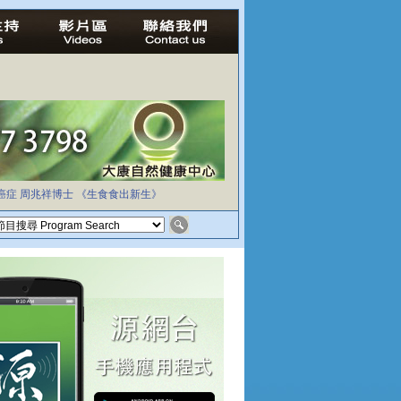
癌症
周兆祥博士
《生食食出新生》