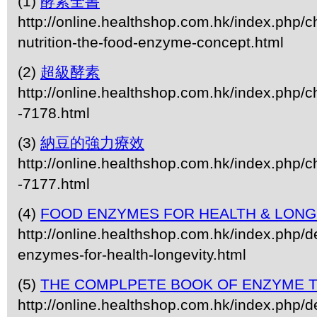
(1)
酵素全書
http://online.healthshop.com.hk/index.php/
nutrition-the-food-enzyme-concept.html
(2)
超級酵素
http://online.healthshop.com.hk/index.php/c
-7178.html
(3)
納豆的強力療效
http://online.healthshop.com.hk/index.php/c
-7177.html
(4)
FOOD ENZYMES FOR HEALTH & LONG
http://online.healthshop.com.hk/index.php/de
enzymes-for-health-longevity.html
(5)
THE COMPLPETE BOOK OF ENZYME 
http://online.healthshop.com.hk/index.php/d