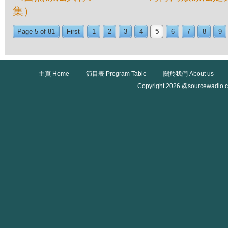
集）
Page 5 of 81
First
1
2
3
4
5
6
7
8
9
主頁 Home
節目表 Program Table
關於我們 About us
Copyright 2026 @sourcewadio.