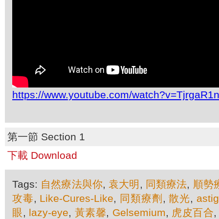
https://www.youtube.com/watch?v=TjrgaR1n
第一節 Section 1
下載 Download
Tags:
自然療法與你
,
袁大明
,
同類療法
,
順勢
攻毒
,
Like-Cures-Like
,
同類療劑
,
散光
,
asti
眼
,
lazy-eye
,
黃素馨
,
Gelsemium
,
虎皮百合