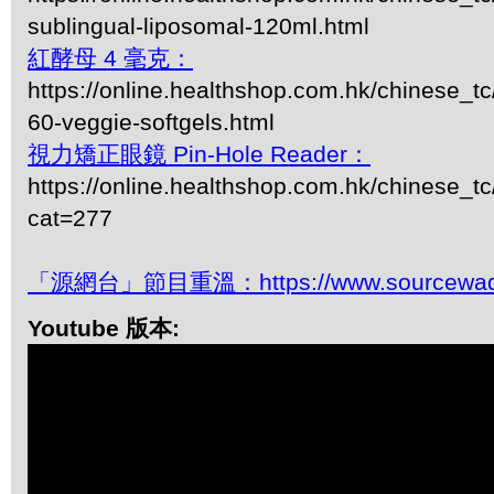
sublingual-liposomal-120ml.html
紅酵母 4 毫克：
https://online.healthshop.com.hk/chinese_t
60-veggie-softgels.html
視力矯正眼鏡 Pin-Hole Reader：
https://online.healthshop.com.hk/chinese_tc
cat=277
「源網台」節目重溫：https://www.sourcewadio
Youtube 版本: