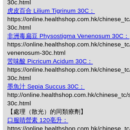
30c.html
虎皮百合 Lilium Tigrinum 30C：
https://online.healthshop.com.hk/chinese_tc/
30c.html
非洲毒扁豆 Physostigma Venenosum 30C：
https://online.healthshop.com.hk/chinese_t
venenosum-30c.html
苦味酸 Picricum Acidum 30C：
https://online.healthshop.com.hk/chinese_t
30c.html
墨魚汁 Sepia Succus 30C：
http://online.healthshop.com.hk/chinese_tc/
30c.html
【處理（散光）的同類療劑】
口服睛營素 120亳升：
https://online.healthshop.com.hk/chinese_t