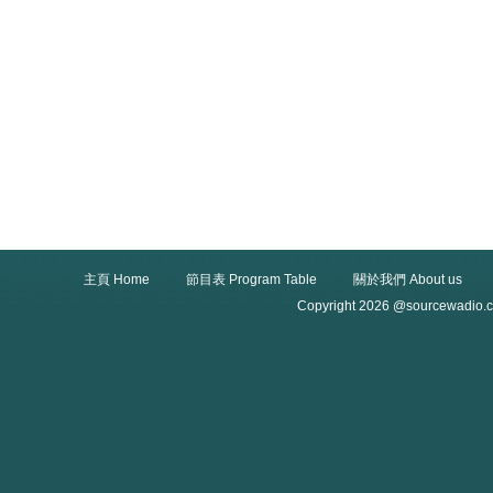
主頁 Home
節目表 Program Table
關於我們 About us
Copyright 2026 @sourcewadio.