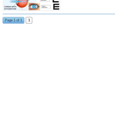
Page 1 of 1
1