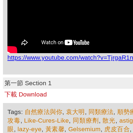
https://www.youtube.com/watch?v=TjrgaR1n
第一節 Section 1
下載 Download
Tags:
自然療法與你
,
袁大明
,
同類療法
,
順勢
攻毒
,
Like-Cures-Like
,
同類療劑
,
散光
,
asti
眼
,
lazy-eye
,
黃素馨
,
Gelsemium
,
虎皮百合