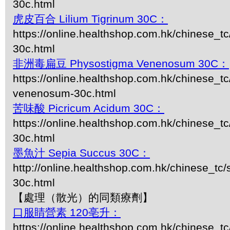
30c.html
虎皮百合 Lilium Tigrinum 30C：
https://online.healthshop.com.hk/chinese_tc/
30c.html
非洲毒扁豆 Physostigma Venenosum 30C：
https://online.healthshop.com.hk/chinese_t
venenosum-30c.html
苦味酸 Picricum Acidum 30C：
https://online.healthshop.com.hk/chinese_t
30c.html
墨魚汁 Sepia Succus 30C：
http://online.healthshop.com.hk/chinese_tc/
30c.html
【處理（散光）的同類療劑】
口服睛營素 120亳升：
https://online.healthshop.com.hk/chinese_t