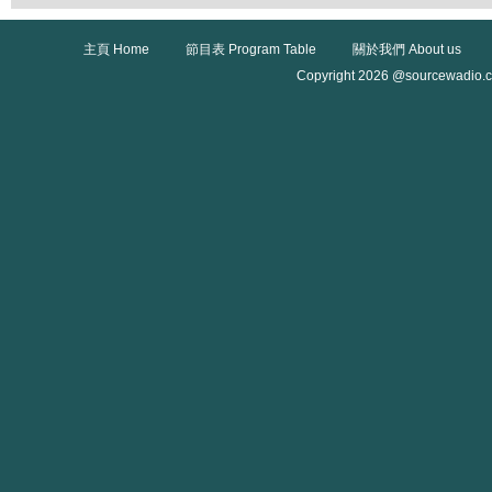
主頁 Home
節目表 Program Table
關於我們 About us
Copyright 2026 @sourcewadio.