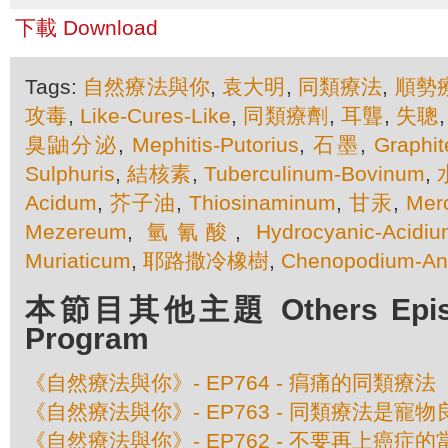
下載 Download
Tags:
自然療法與你
,
袁大明
,
同類療法
,
順勢
攻毒
,
Like-Cures-Like
,
同類療劑
,
耳聾
,
失聰
臭鼬分泌
,
Mephitis-Putorius
,
石墨
,
Graphit
Sulphuris
,
結核素
,
Tuberculinum-Bovinum
,
Acidum
,
芥子油
,
Thiosinaminum
,
甘汞
,
Merc
Mezereum
,
氫氰酸
,
Hydrocyanic-Acidiu
Muriaticum
,
耶路撒冷橡樹
,
Chenopodium-Ant
本節目其他主題 Others Episod
Program
《自然療法與你》- EP764 - 㾓痛的同類療法
《自然療法與你》- EP763 - 同類療法是寵物
《自然療法與你》- EP762 - 不要再上癌症的