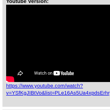
Youtube Version:
https://www.youtube.com/watch?
v=YSfKgJIBtVo&list=PLe16As5Ua4xpdsErh