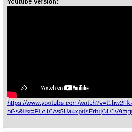
Youtube Version:
https://www.youtube.com/watch?v=t1bw2Fk
oGs&list=PLe16As5Ua4xpdsErhrjOLCV9mg