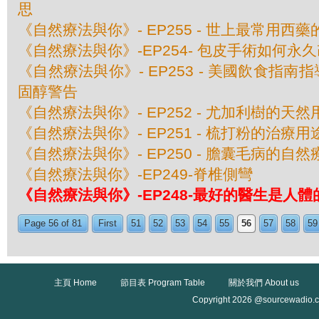
思
《自然療法與你》- EP255 - 世上最常用西
《自然療法與你》-EP254- 包皮手術如何永
《自然療法與你》- EP253 - 美國飲食指
固醇警告
《自然療法與你》- EP252 - 尤加利樹的天然
《自然療法與你》- EP251 - 梳打粉的治療用
《自然療法與你》- EP250 - 膽囊毛病的自然
《自然療法與你》-EP249-脊椎側彎
《自然療法與你》-EP248-最好的醫生是人
Page 56 of 81
First
51
52
53
54
55
56
57
58
59
主頁 Home
節目表 Program Table
關於我們 About us
Copyright 2026 @sourcewadio.