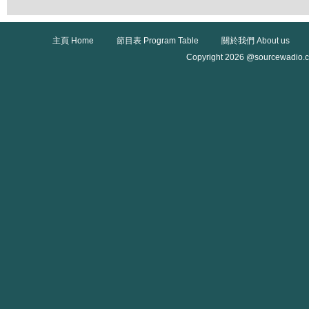
主頁 Home
節目表 Program Table
關於我們 About us
Copyright 2026 @sourcewadio.