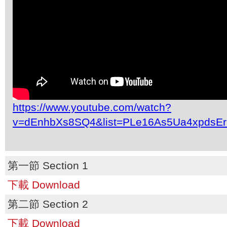
https://www.youtube.com/watch?
v=dEnhbXs8SQ4&list=PLe16As5Ua4xpdsE
第一節 Section 1
下載 Download
第二節 Section 2
下載 Download