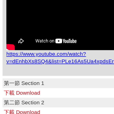
https://www.youtube.com/watch?
v=dEnhbXs8SQ4&list=PLe16As5Ua4xpdsE
第一節 Section 1
下載 Download
第二節 Section 2
下載 Download