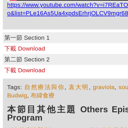
https://www.youtube.com/watch?v=i7REaT
o&list=PLe16As5Ua4xpdsErhrjOLCV9mgr6
第一節 Section 1
下載 Download
第二節 Section 2
下載 Download
Tags:
自然療法與你
,
袁大明
,
graviola
,
so
Budwig
,
布緯食療
本節目其他主題 Others Episod
Program