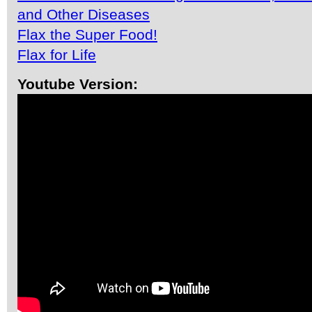
and Other Diseases
Flax the Super Food!
Flax for Life
Youtube Version: