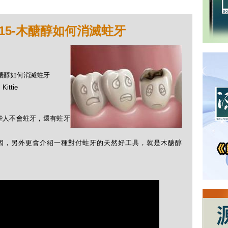
15-木醣醇如何消滅蛀牙
-木醣醇如何消滅蛀牙
ittie
些人不會蛀牙，還有蛀牙
的成因，另外更會介紹一種對付蛀牙的天然好工具，就是木醣醇