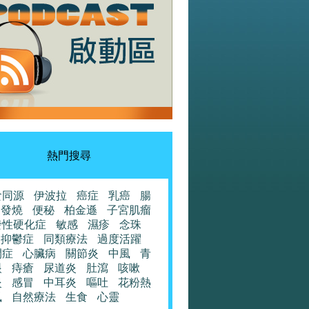
熱門搜尋
食同源
伊波拉
癌症
乳癌
腸
發燒
便秘
柏金遜
子宮肌瘤
發性硬化症
敏感
濕疹
念珠
抑鬱症
同類療法
過度活躍
閉症
心臟病
關節炎
中風
青
眼
痔瘡
尿道炎
肚瀉
咳嗽
炎
感冒
中耳炎
嘔吐
花粉熱
風
自然療法
生食
心靈