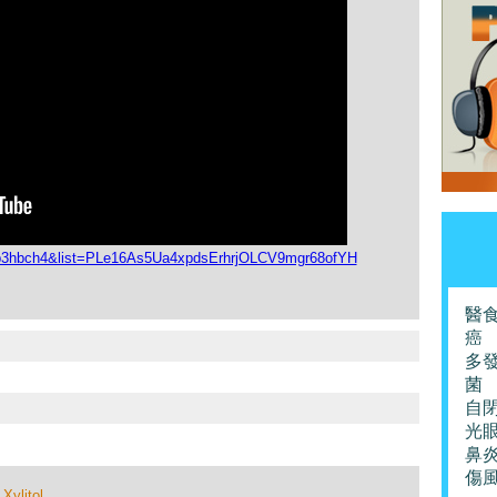
p3hbch4&list=PLe16As5Ua4xpdsErhrjOLCV9mgr68ofYH
醫
癌
多
菌
自
光
鼻
傷
,
Xylitol