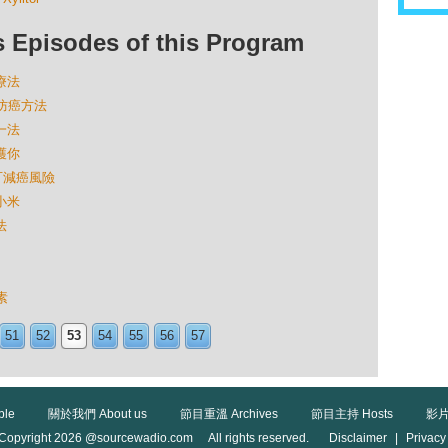
isodes of this Program
療法
的防癌方法
一法
護你
D可減癌風險
小米
法
素
51
52
53
54
55
56
57
ble
關於我們 About us
節目重溫 Archives
節目主持 Hosts
影片
Copyright 2026 @sourcewadio.com All rights reserved.
Disclaimer
|
Privacy