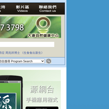
癌症
周兆祥博士
《生食食出新生》