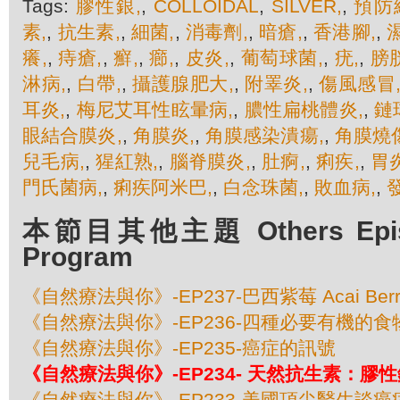
Tags:
膠性銀,
,
COLLOIDAL
,
SILVER,
,
預防
素,
,
抗生素,
,
細菌,
,
消毒劑,
,
暗瘡,
,
香港腳,
,
癢,
,
痔瘡,
,
癬,
,
癤,
,
皮炎,
,
葡萄球菌,
,
疣,
,
膀
淋病,
,
白帶,
,
攝護腺肥大,
,
附睪炎,
,
傷風感冒
耳炎,
,
梅尼艾耳性眩暈病,
,
膿性扁桃體炎,
,
鏈
眼結合膜炎,
,
角膜炎,
,
角膜感染潰瘍,
,
角膜燒傷
兒毛病,
,
猩紅熟,
,
腦脊膜炎,
,
肚痾,
,
痢疾,
,
胃炎
門氏菌病,
,
痢疾阿米巴,
,
白念珠菌,
,
敗血病,
,
本節目其他主題 Others Episod
Program
《自然療法與你》-EP237-巴西紫莓 Acai Berr
《自然療法與你》-EP236-四種必要有機的食
《自然療法與你》-EP235-癌症的訊號
《自然療法與你》-EP234- 天然抗生素：膠
《自然療法與你》-EP233-美國頂尖醫​​生談