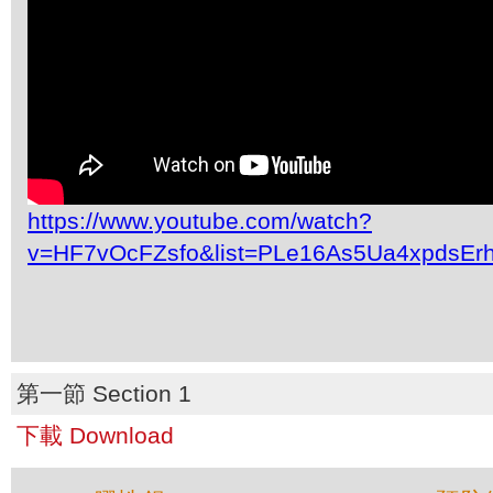
https://www.youtube.com/watch?
v=HF7vOcFZsfo&list=PLe16As5Ua4xpdsEr
第一節 Section 1
下載 Download