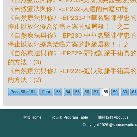
《自然療法與你》-EP232-人體的自癒功能
《自然療法與你》-EP231-中華名醫陳學忠
停止以放化療為治癌方案的級屠殺！」之二
《自然療法與你》-EP230-中華名醫陳學忠
停止以放化療為治癌方案的超級屠殺！」之一
《自然療法與你》-EP229-冠狀動脈手術真
的方法！(3)
《自然療法與你》-EP228-冠狀動脈手術真
的方法！(2)
Page 58 of 81
First
53
54
55
56
57
58
59
60
61
主頁 Home
節目表 Program Table
關於我們 About us
Copyright 2026 @sourcewadio.