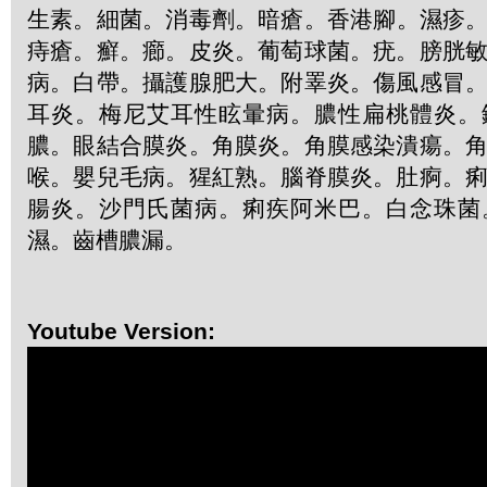
生素
。
細菌
。
消毒劑
。
暗瘡
。
香港腳
。
濕疹
痔瘡
。
癬
。
癤
。
皮炎
。
葡萄球菌
。
疣
。
膀胱
病
。
白帶
。
攝護腺肥大
。
附睪炎
。
傷風感冒
耳炎
。
梅尼艾耳性眩暈病
。
膿性扁桃體炎
。
膿
。
眼結合膜炎
。
角膜炎
。
角膜感染潰瘍
。
喉
。
嬰兒毛病
。
猩紅熟
。
腦脊膜炎
。
肚痾
。
腸炎
。
沙門氏菌病
。
痢疾阿米巴
。
白念珠菌
濕
。
齒槽膿漏
。
Youtube Version: