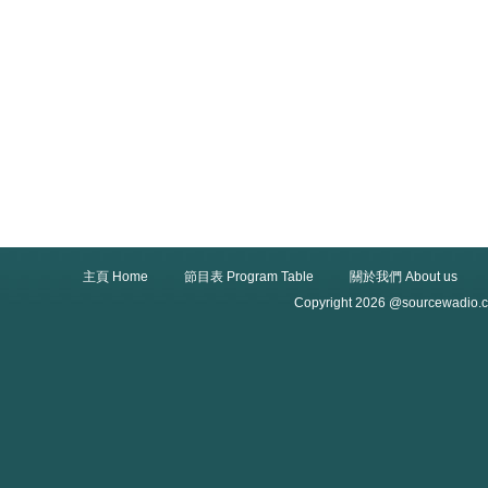
主頁 Home
節目表 Program Table
關於我們 About us
Copyright 2026 @sourcewadio.