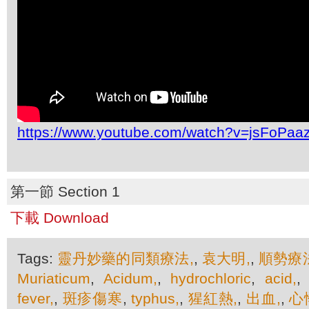
https://www.youtube.com/watch?v=jsFoPaa
第一節 Section 1
下載 Download
Tags:
靈丹妙藥的同類療法,
,
袁大明,
,
順勢療法
Muriaticum
,
Acidum,
,
hydrochloric
,
acid,
fever,
,
斑疹傷寒
,
typhus,
,
猩紅熱,
,
出血,
,
心