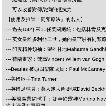
--- 可以改善對傳染病的抵抗力
【使用及推崇「同類療法」的名人】
--- 過去150年來11任美國總統：包括林肯及
--- 英女皇維多利亞二世，她的皇宮駐有同類
--- 印度精神領袖：聖雄甘地Mahatma Gandhi
--- 荷蘭畫家：梵高Vincent Willem van Gogh
---Beatles 披頭四樂隊成員：Paul McCartney 
---美國歌手Tina Turner
---英國足球員：萬人迷大衛‧碧咸David Beckh
---美國職業網球手：娜華締露娃Martina Navr
次大滿貫女單冠軍）