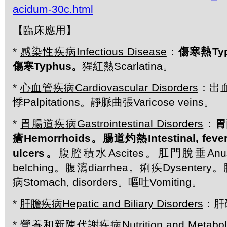
acidum-30c.html
【臨床應用】
*
感染性疾病Infectious Disease
：
傷寒熱Typ
傷寒Typhus。
猩紅熱Scarlatina。
*
心血管疾病Cardiovascular Disorders
：出血
悸Palpitations。靜脈曲張Varicose veins。
*
胃腸道疾病Gastrointestinal Disorders
：
胃
瘡Hemorrhoids。腸道灼熱Intestinal, fe
ulcers。
腹腔積水Ascites。肛門脫垂Anus,
belching。腹瀉diarrhea。痢疾Dysentery。
病Stomach, disorders。嘔吐Vomiting。
*
肝膽疾病Hepatic and Biliary Disorders
：肝硬
*
營養和新陳代謝疾病Nutrition and Metabolic