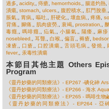
過多
,
acidity,
,
痔瘡
,
hemorrhoids,
,
腸道灼熱
,
潰瘍
,
stomach
,
ulcers,
,
腹腔積水,
,
肛門脫垂,
脹氣,
,
胃病,
,
嘔吐,
,
肝硬化,
,
壞血病,
,
疼痛
,
so
背痛,
,
腳痛,
,
肌肉疲勞,
,
衰竭
,
prostration,
,
酗
毒癮,
,
嗎啡癮,
,
疝氣,
,
小腸氣,
,
陽痿,
,
麻疹
nosebleed,
,
耳聾,
,
白喉,
,
偏盲,
,
褥瘡
,
bedsor
凍瘡,
,
口瘡,
,
口腔潰瘍,
,
舌頭毛病,
,
發燒,
,
fever,
,
汞毒性潰瘍
本節目其他主題 Others Episod
Program
《靈丹妙藥的同類療法》- EP267 -碘化砷 Arseni
《靈丹妙藥的同類療法》- EP266 - 海水 Aqua 
《靈丹妙藥的同類療法》- EP265 - 嗎啡生物鹼 A
《靈丹妙藥的同類療法》- EP264 - 亞砷酸銻