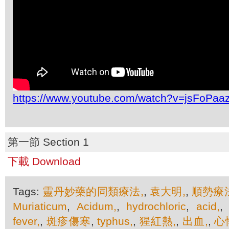
https://www.youtube.com/watch?v=jsFoPaa
第一節 Section 1
下載 Download
Tags:
靈丹妙藥的同類療法,
,
袁大明,
,
順勢療法
Muriaticum
,
Acidum,
,
hydrochloric
,
acid,
fever,
,
斑疹傷寒
,
typhus,
,
猩紅熱,
,
出血,
,
心