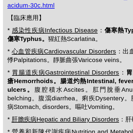
acidum-30c.html
【臨床應用】
*
感染性疾病Infectious Disease
：
傷寒熱Typ
傷寒Typhus。
猩紅熱Scarlatina。
*
心血管疾病Cardiovascular Disorders
：出血
悸Palpitations。靜脈曲張Varicose veins。
*
胃腸道疾病Gastrointestinal Disorders
：
胃
瘡Hemorrhoids。腸道灼熱Intestinal, fe
ulcers。
腹腔積水Ascites。肛門脫垂Anus,
belching。腹瀉diarrhea。痢疾Dysentery。
病Stomach, disorders。嘔吐Vomiting。
*
肝膽疾病Hepatic and Biliary Disorders
：肝硬
*
營養和新陳代謝疾病Nutrition and Metabolic