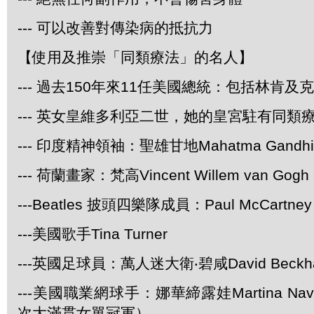
--- 可以改善對傳染病的抵抗力
【使用及推崇「同類療法」的名人】
--- 過去150年來11任美國總統：包括林肯及
--- 英女皇維多利亞二世，她的皇宮駐有同類
--- 印度精神領袖：聖雄甘地Mahatma Gandhi
--- 荷蘭畫家：梵高Vincent Willem van Gogh
---Beatles 披頭四樂隊成員：Paul McCartney 
---美國歌手Tina Turner
---英國足球員：萬人迷大衛‧碧咸David Beckh
---美國職業網球手：娜華締露娃Martina Navr
次大滿貫女單冠軍）