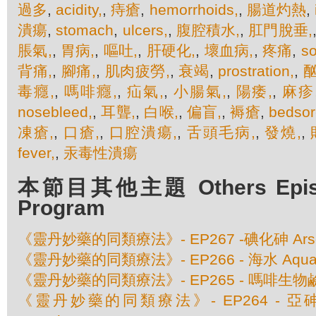
過多
,
acidity,
,
痔瘡
,
hemorrhoids,
,
腸道灼熱
,
潰瘍
,
stomach
,
ulcers,
,
腹腔積水,
,
肛門脫垂,
脹氣,
,
胃病,
,
嘔吐,
,
肝硬化,
,
壞血病,
,
疼痛
,
so
背痛,
,
腳痛,
,
肌肉疲勞,
,
衰竭
,
prostration,
,
酗
毒癮,
,
嗎啡癮,
,
疝氣,
,
小腸氣,
,
陽痿,
,
麻疹
nosebleed,
,
耳聾,
,
白喉,
,
偏盲,
,
褥瘡
,
bedsor
凍瘡,
,
口瘡,
,
口腔潰瘍,
,
舌頭毛病,
,
發燒,
,
fever,
,
汞毒性潰瘍
本節目其他主題 Others Episod
Program
《靈丹妙藥的同類療法》- EP267 -碘化砷 Arseni
《靈丹妙藥的同類療法》- EP266 - 海水 Aqua 
《靈丹妙藥的同類療法》- EP265 - 嗎啡生物鹼 A
《靈丹妙藥的同類療法》- EP264 - 亞砷酸銻