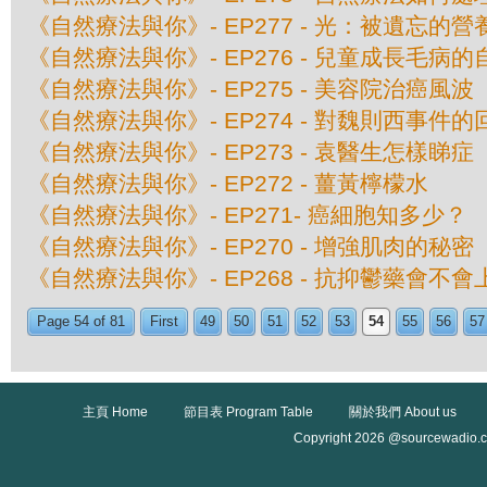
《自然療法與你》- EP277 - 光：被遺忘的營
《自然療法與你》- EP276 - 兒童成長毛病
《自然療法與你》- EP275 - 美容院治癌風波
《自然療法與你》- EP274 - 對魏則西事件的
《自然療法與你》- EP273 - 袁醫生怎樣睇症
《自然療法與你》- EP272 - 薑黃檸檬水
《自然療法與你》- EP271- 癌細胞知多少？
《自然療法與你》- EP270 - 增強肌肉的秘密
《自然療法與你》- EP268 - 抗抑鬱藥會不會
Page 54 of 81
First
49
50
51
52
53
54
55
56
57
主頁 Home
節目表 Program Table
關於我們 About us
Copyright 2026 @sourcewadio.