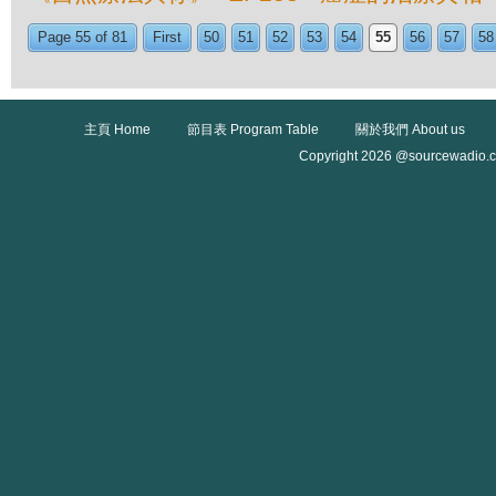
Page 55 of 81
First
50
51
52
53
54
55
56
57
58
主頁 Home
節目表 Program Table
關於我們 About us
Copyright 2026 @sourcewadio.