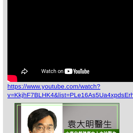
https://www.youtube.com/watch?
v=KkjhF7BLHK4&list=PLe16As5Ua4xpdsEr