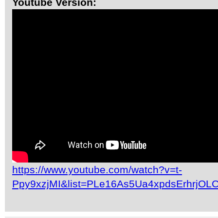
Youtube Version:
https://www.youtube.com/watch?v=t-
Ppy9xzjMI&list=PLe16As5Ua4xpdsErhrjOL