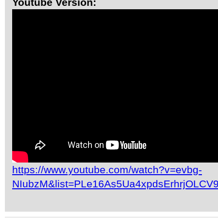
Youtube Version:
https://www.youtube.com/watch?v=evbg-
NIubzM&list=PLe16As5Ua4xpdsErhrjOLCV