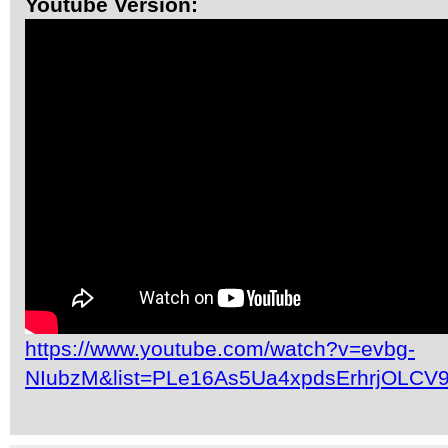
Youtube Version:
https://www.youtube.com/watch?v=evbg-
NIubzM&list=PLe16As5Ua4xpdsErhrjOLCV