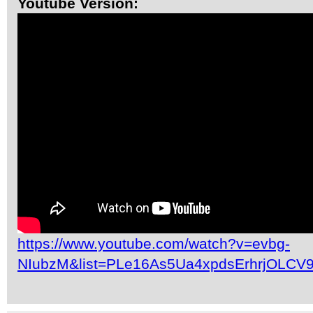
Youtube Version:
https://www.youtube.com/watch?v=evbg-
NIubzM&list=PLe16As5Ua4xpdsErhrjOLCV