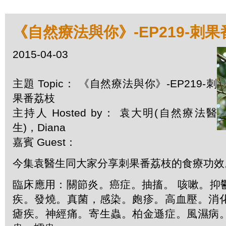
《自然療法與你》-EP219-刺
2015-04-03
主題 Topic： 《自然療法與你》-EP219-刺
果番荔枝
主持人 Hosted by： 袁大明(自然療法醫
生)，Diana
嘉賓 Guest：
今集袁醫生同大家分享刺果番荔枝的食療功效
臨床應用：關節炎。癌症。抽搐。 咳嗽。抑
疾。發燒。真菌，感染。皰疹。高血壓。消
瘧疾。神經痛。寄生蟲。柏金遜症。風濕病