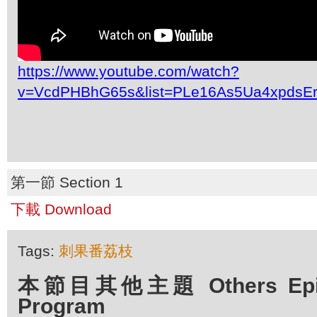
https://www.youtube.com/watch?
v=VcdPHBhG65s&list=PLe16As5Ua4xpdsE
第一節 Section 1
下載 Download
Tags:
刺果番荔枝
本節目其他主題 Others Episo
Program