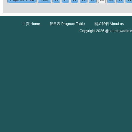
主頁 Home
節目表 Program Table
關於我們 About us
Copyright 2026 @sourcewadio.