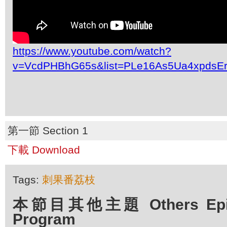
https://www.youtube.com/watch?
v=VcdPHBhG65s&list=PLe16As5Ua4xpdsE
第一節 Section 1
下載 Download
Tags:
刺果番荔枝
本節目其他主題 Others Episo
Program