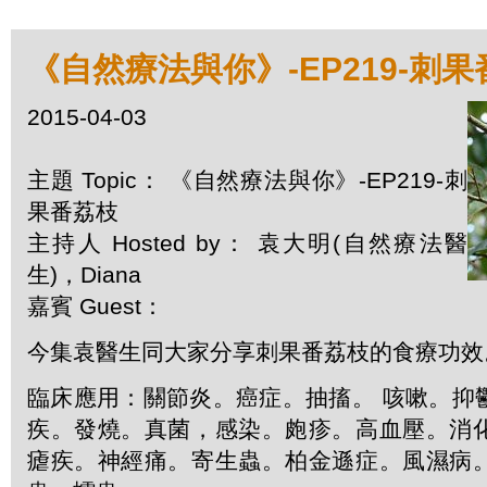
《自然療法與你》-EP219-刺
2015-04-03
主題 Topic： 《自然療法與你》-EP219-刺
果番荔枝
主持人 Hosted by： 袁大明(自然療法醫
生)，Diana
嘉賓 Guest：
今集袁醫生同大家分享刺果番荔枝的食療功效
臨床應用：關節炎。癌症。抽搐。 咳嗽。抑
疾。發燒。真菌，感染。皰疹。高血壓。消
瘧疾。神經痛。寄生蟲。柏金遜症。風濕病