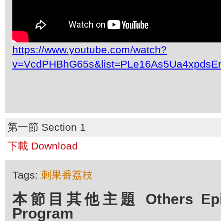
https://www.youtube.com/watch?
v=VcdPHBhG65s&list=PLe16As5Ua4xpdsE
第一節 Section 1
下載 Download
Tags:
刺果番荔枝
本節目其他主題 Others Episo
Program