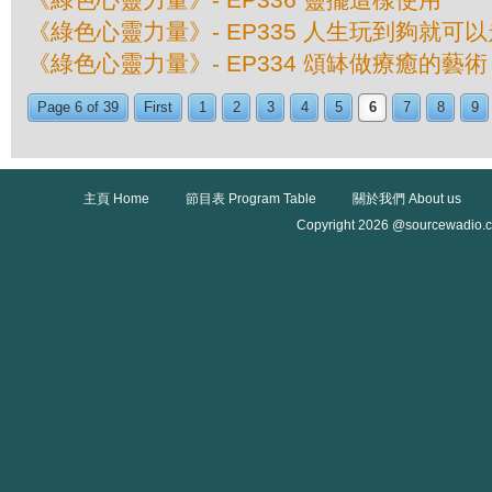
《綠色心靈力量》- EP335 人生玩到夠就可以
《綠色心靈力量》- EP334 頌缽做療癒的藝術
Page 6 of 39
First
1
2
3
4
5
6
7
8
9
主頁 Home
節目表 Program Table
關於我們 About us
Copyright 2026 @sourcewadio.