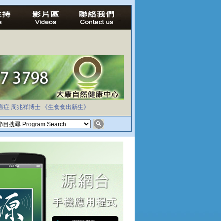
癌症
周兆祥博士
《生食食出新生》