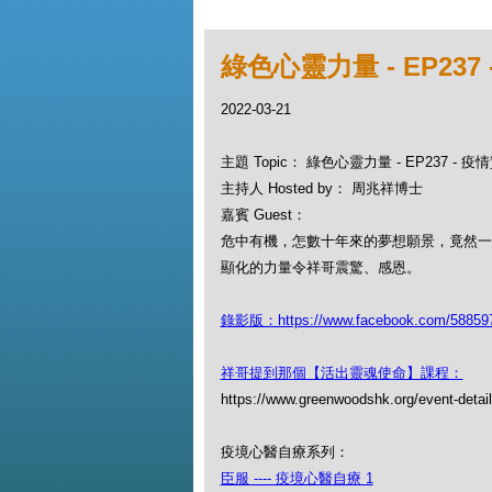
綠色心靈力量 - EP23
2022-03-21
主題 Topic： 綠色心靈力量 - EP237 -
主持人 Hosted by： 周兆祥博士
嘉賓 Guest：
危中有機，怎數十年來的夢想願景，竟然一
顯化的力量令祥哥震驚、感恩。
錄影版：https://www.facebook.com/588597
祥哥提到那個【活出靈魂使命】課程：
https://www.greenwoodshk.org/event-detai
疫境心醫自療系列：
臣服 ---- 疫境心醫自療 1