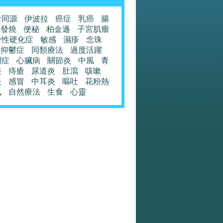
食同源
伊波拉
癌症
乳癌
腸
發燒
便秘
柏金遜
子宮肌瘤
發性硬化症
敏感
濕疹
念珠
抑鬱症
同類療法
過度活躍
閉症
心臟病
關節炎
中風
青
眼
痔瘡
尿道炎
肚瀉
咳嗽
炎
感冒
中耳炎
嘔吐
花粉熱
風
自然療法
生食
心靈