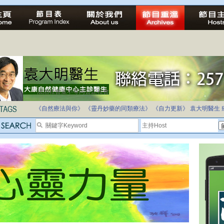
法治社會並不等同公正社會
自家教育合法化-推動多元化教育，全民學卷制
《自然療法與你》
《靈丹妙藥的同類療法》
《自力更新》
袁大明醫生