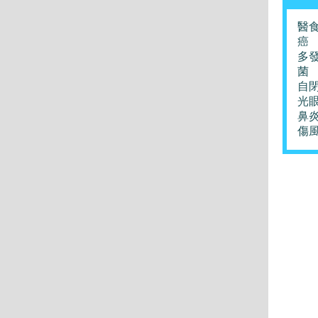
醫
癌
多
菌
自
光
鼻
傷