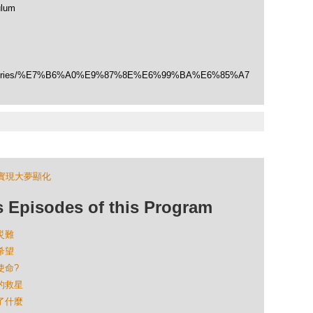
ulum
/categories/%E7%B6%A0%E9%87%8E%E6%99%BA%E6%85%A7
實現大夢顯化
isodes of this Program
災難
希望
使命?
己的救星
到了什麼