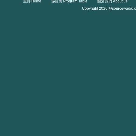
主頁 Home
節目表 Program Table
關於我們 About us
Copyright 2026 @sourcewadio.