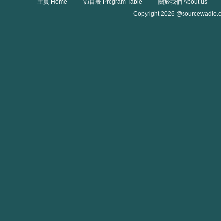
主頁 Home
節目表 Program Table
關於我們 About us
Copyright 2026 @sourcewadio.