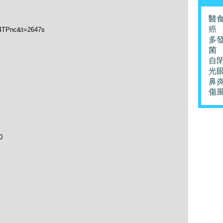
醫
癌
l4TPnc&t=2647s
多
菌
自
光
鼻
傷
0