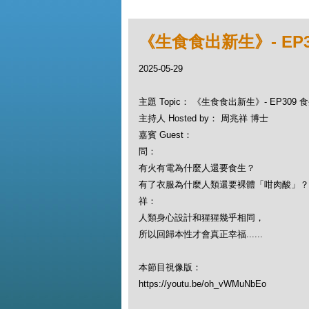
《生食食出新生》- EP
2025-05-29
主題 Topic： 《生食食出新生》- EP30
主持人 Hosted by： 周兆祥 博士
嘉賓 Guest：
問：
有火有電為什麼人還要食生？
有了衣服為什麼人類還要裸體「咁肉酸」
祥：
人類身心設計和猩猩幾乎相同，
所以回歸本性才會真正幸福......
本節目視像版：
https://youtu.be/oh_vWMuNbEo