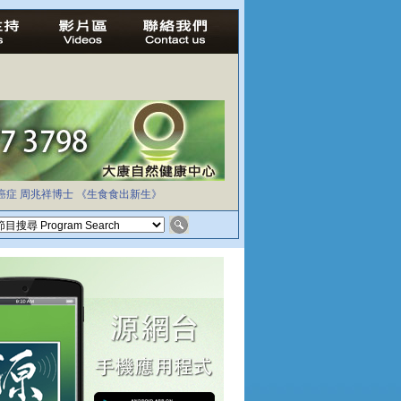
癌症
周兆祥博士
《生食食出新生》