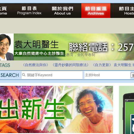
自家教育合法化-推動多元化教育，全民學卷制
《自然療法與你》
《靈丹妙藥的同類療法》
《自力更新》
袁大明醫生