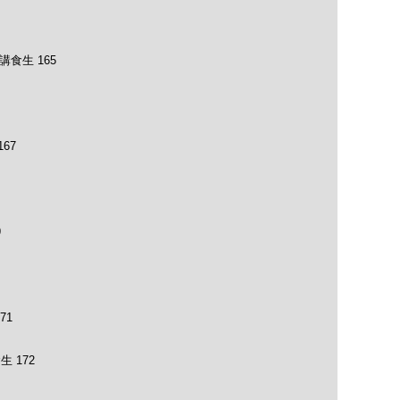
講食生 165
67
9
71
生 172