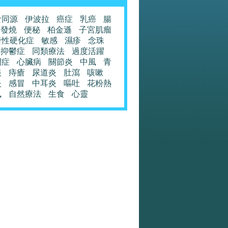
食同源
伊波拉
癌症
乳癌
腸
發燒
便秘
柏金遜
子宮肌瘤
發性硬化症
敏感
濕疹
念珠
抑鬱症
同類療法
過度活躍
閉症
心臟病
關節炎
中風
青
眼
痔瘡
尿道炎
肚瀉
咳嗽
炎
感冒
中耳炎
嘔吐
花粉熱
風
自然療法
生食
心靈