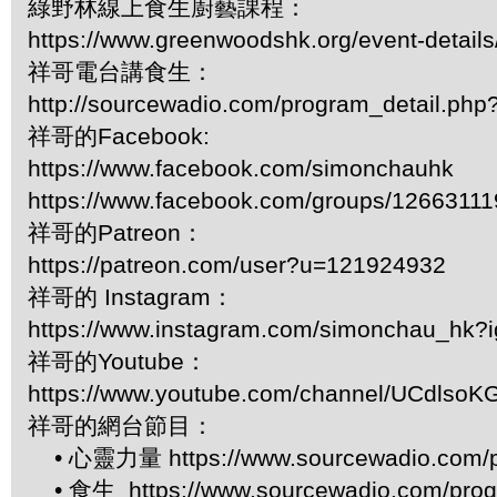
綠野林線上食生廚藝課程：
https://www.greenwoodshk.org/event-details
祥哥電台講食生：
http://sourcewadio.com/program_detail.ph
祥哥的Facebook:
https://www.facebook.com/simonchauhk
https://www.facebook.com/groups/1266311
祥哥的Patreon：
https://patreon.com/user?u=121924932
祥哥的 Instagram：
https://www.instagram.com/simonchau_hk
祥哥的Youtube：
https://www.youtube.com/channel/UCdls
祥哥的網台節目：
• 心靈力量 https://www.sourcewadio.com/p
• 食生 https://www.sourcewadio.com/prog