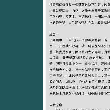
後買兩個蛋撻和一個菠蘿包做下午茶，晚
小息就要喝朱古力奶，之後改為天天喝咖
港的兩塊，多芝士、重調味料，一開始一
不夠飽等等。由蛋奶素轉為全素，最難戒掉
過去…
小妹由中、三四開始平均體重維持在一百
百二十八磅就不敢再上磅，所以從來不知
胖（其實是水腫，因為體內太多毒素，身
大問題，天天想著減肥卻多數徒勞無功，
號，肥胖只是其中之一，還有濕疹、滿臉
崩潰和失控大哭。第一次低潮是預科，那
這些情況，小妹只是愈來愈討厭自己，當
歡這個人，因為身、心兩方面皆不得意，當
飲暴食之餘還喝酒（大學宿舍裡很常見的
回想起來真的對不起身體，她不斷想替小妹
自我療癒