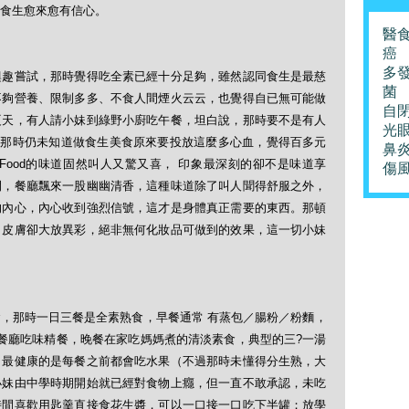
食生愈來愈有信心。
醫
癌
多
興趣嘗試，那時覺得吃全素已經十分足夠，雖然認同食生是最慈
菌
不夠營養、限制多多、不食人間煙火云云，也覺得自已無可能做
自
夏天，有人請小妹到綠野小廚吃午餐，坦白說，那時要不是有人
光
因為 那時仍未知道做食生美食原來要投放這麼多心血，覺得百多元
鼻
Food的味道固然叫人又驚又喜， 印象最深刻的卻不是味道享
傷
開，餐廳飄來一股幽幽清香，這種味道除了叫人聞得舒服之外，
的內心，內心收到強烈信號，這才是身體真正需要的東西。那頓
，皮膚卻大放異彩，絕非無何化妝品可做到的效果，這一切小妹
，那時一日三餐是全素熟食，早餐通常 有蒸包／腸粉／粉麵，
餐廳吃味精餐，晚餐在家吃媽媽煮的清淡素食，典型的三?一湯
，最健康的是每餐之前都會吃水果（不過那時未懂得分生熟，大
小妹由中學時期開始就已經對食物上癮，但一直不敢承認，未吃
時間喜歡用匙羹直接食花生醬，可以一口接一口吃下半罐；放學