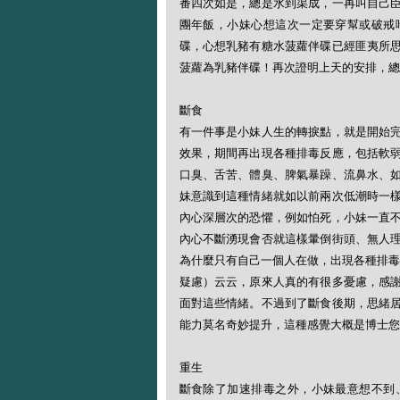
番四次如是，總是水到渠成，一再叫自己
團年飯，小妹心想這次一定要穿幫或破戒
碟，心想乳豬有糖水菠蘿伴碟已經匪夷所
菠蘿為乳豬伴碟！再次證明上天的安排，總
斷食
有一件事是小妹人生的轉捩點，就是開始
效果，期間再出現各種排毒反應，包括軟
口臭、舌苦、體臭、脾氣暴躁、流鼻水、
妹意識到這種情緒就如以前兩次低潮時一
內心深層次的恐懼，例如怕死，小妹一直
內心不斷湧現會否就這樣暈倒街頭、無人
為什麼只有自己一個人在做，出現各種排毒
疑慮）云云，原來人真的有很多憂慮，感
面對這些情緒。不過到了斷食後期，思緒
能力莫名奇妙提升，這種感覺大概是博士您
重生
斷食除了加速排毒之外，小妹最意想不到