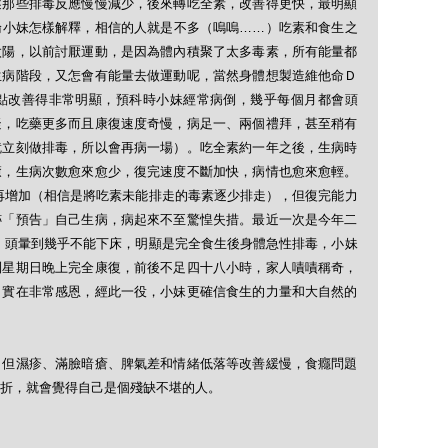
述那些排毒反應慢慢減少，後來轉吃全素，改善得更快，最明顯
論小妹怎樣解釋，相信的人就是不多（嗚嗚……）吃素和食生之
太陽，以前討厭運動，是因為體內積聚了太多毒素，所有能量都
生病階段，又怎會有能量去做運動呢，當然身體想製造維他命Ｄ
點改善得非常明顯，預科時小妹經常病倒，幾乎每個月都會頭
疑，吃藥更多而且康復速度奇慢，病足一、兩個禮拜，甚至稍有
就立刻做排毒，所以會再病一場）。吃全素約一年之後，生病時
癒，生病次數愈來愈少，復完速度不斷加快，病情也愈來愈輕。
再增加（相信是將吃素未能排走的毒素逐少排走），但復完能力
跡「預告」自己生病，病起來不至驚惶失措。最近一次是今年二
、頭暈到幾乎不能下床，明顯是完全食生後身體急性排毒，小妹
到星期日晚上完全康復，前後不足四十八小時，家人嘖嘖稱奇，
，實在非常感恩，經此一役，小妹更確信食生的力量和大自然的
，但濕疹、滿臉暗瘡、脾氣差和情緒低落等改善緩慢，食癮問題
折，就會覺得自己是個殘缺不堪的人。