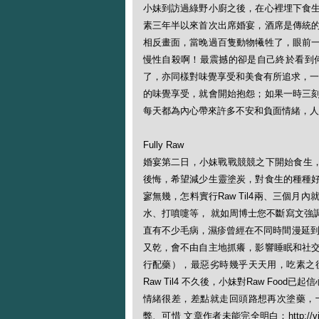
小妹到訪過綠野小廚之後，在心裡埋下食
素三年半以來首次出席婚宴，酒席是傳統
相反畫面，當晚過百隻動物犧牲了，眼前
慢性自殺啊！最震撼的卻是自己終於看到
了，亦同樣對味覺享受和美食有所追求，一
的味覺享受，就會開始抱怨；如果一時三
每天都為內心帶來許多不安和負面情緒，人
Fully Raw
婚宴第二日，小妹戰戰競競之下開始食生，很
後悔，希望減少生靈塗炭，對食生的種種
寥無幾，怎料實行Raw Til4兩、三個
水、打噴嚏等， 就如周博士您不斷寫文強
直有不少毛病，濕疹曾經在不同時間漫延到
又乾，會不由自主地抓癢，影響睡眠和社
行配藥），最惡劣時幾乎天天用，吃素之
Raw Til4 不久後，小妹對Raw Fo
情緒很差，差點就走回頭路想再次塗藥，
弊、可惜 文章作者未能完全明白：http://vipblo