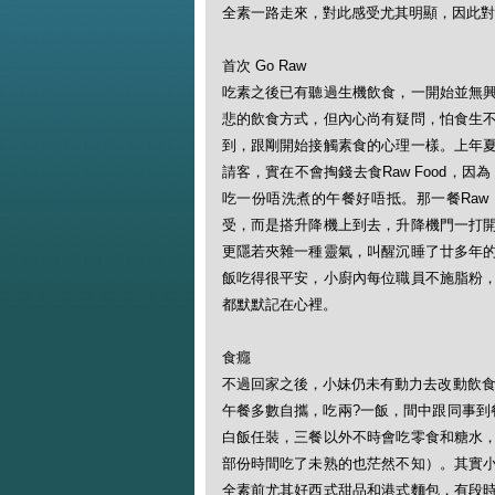
全素一路走來，對此感受尤其明顯，因此對
首次 Go Raw
吃素之後已有聽過生機飲食，一開始並無
悲的飲食方式，但內心尚有疑問，怕食生
到，跟剛開始接觸素食的心理一樣。上年
請客，實在不會掏錢去食Raw Food，
吃一份唔洗煮的午餐好唔抵。那一餐Raw 
受，而是搭升降機上到去，升降機門一打
更隱若夾雜一種靈氣，叫醒沉睡了廿多年
飯吃得很平安，小廚內每位職員不施脂粉
都默默記在心裡。
食癮
不過回家之後，小妹仍未有動力去改動飲食
午餐多數自攜，吃兩?一飯，間中跟同事到
白飯任裝，三餐以外不時會吃零食和糖水
部份時間吃了未熟的也茫然不知）。其實
全素前尤其好西式甜品和港式麵包，有段