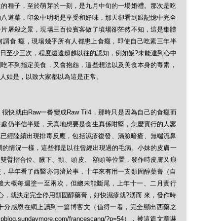
生的種子，至於萌芽的一刻，是九月中旬的一場婚禮。那次是吃
的八道菜，印象中明明是享受和好味，那天卻看到跟記憶中完全
一片屠殺之景，現場三百位賓客做了墳場卻茫然不知，這是集體
何謂食 癮，現場幾乎所有人都患上食癮，即使自己吃素三年半
日至少三次，程度遠遠超越以往的認知，例如飯?未能達到心中
刻吃不到指定美食，又會抱怨，這些想法以及美食本身的毒素，
人如是，以致大家都以為這是正常。
快就由Raw一餐變成Raw Til4，那時只是因為自己的食癮而
好處仍半信半疑，天真地想要是食生真係咁堅，怎麼實行的人寥
月內就已經陸續出現排毒反應，包括濕疹復發、滿臉暗瘡、無端流鼻
調的情況一樣，這些都是以往曾經出現過的毛病。小妹的皮膚一
雙臂摺合位、腋下、頸、頭皮、 額頭等位置，發作時皮膚又痕
交，早年看了西醫亦無濟於事，十年來有用一支類固醇藥膏（自
後大概每週塗一至兩次，但總未能斷尾，上年十一、二月實行
od已起信心，就決定完全停用類固醇藥膏，好快濕疹就?湧而 來，發作時
十分感恩在網上讀到一篇博客文（值得一看，完全顯出西藥之
g.sundaymore.com/francescang/?p=54），被這篇文章嚇