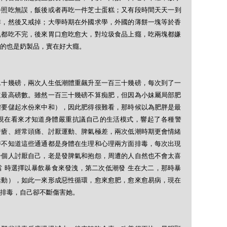
餐照吃無誤，飯後或者再吃一件芝士蛋糕；又有段時間天天一到
啡，然後又戒掉；大學時期在外國求學，外國的薄餅一塊等於香
塊都吃不完，後來胃口愈吃愈大，對垃圾食品上癮，吃兩塊都嫌
的也是奶製品，實在好大癮。
二十幾磅，兩次人生低潮體重飆升至一百三十幾磅，每次到了一
道最高磅數。雖然一百三十幾磅不算痴肥，但因為小妹屬局部肥
體要儲起水份來中和），因此肥得很難看，那時候以為肥胖是最
現在看來才知道身體嚴重抗議自己的生活模式，響起了各種警
暗瘡、經常頭痛、討厭運動、脾氣極差，兩次低潮時期更會情緒
時不知道這些通通都是身體在生理和心理兩方面排毒，每次出現
一個人討厭自己，老是發脾氣和抱怨，周遭的人自然也不會太喜
 時選擇以暴飲暴食來發洩，第二次低潮發 生在大二，那時暴
活動），如此一來形成惡性循環，愈來愈肥，愈來愈易病，現在
排毒，自己卻不斷傷害她。