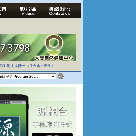
癌症
周兆祥博士
《生食食出新生》