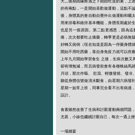
大二後期因緣際遇之下開始吃蛋奶素，上
的有兩點，一是開始喜歡做運動，這點不
後，身體真的會自動自覺外出做運動和曬
用來排毒和維持基本機能，身體長期處於
也是另一個原因。第二點更感恩，因為這
痛，次次都要吃止痛藥，轉季更是必病無
好轉又病倒（現在知道是因為一停藥身體
開始不用吃西藥，靠自身免疫力就可以痊
上年九月開始學習食生 之後，生病次數又
卻有增無減，而且病發前會有各種蛛絲馬
月頭，那次作嘔、 肚瀉、輕微發燒、發冷
聽從身體信號做清水斷食，由星期六病發
星期一如常上班，同事完全看不出有病過
設計。
食素雖然改善了生病和討厭運動兩個問題
尤甚，小妹也繼續討厭自己，每次一遇上挫
一場婚宴