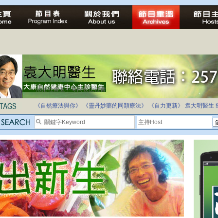
自家教育合法化-推動多元化教育，全民學卷制
《自然療法與你》
《靈丹妙藥的同類療法》
《自力更新》
袁大明醫生