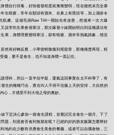
讓身體自行排毒，好快復發程度就漸漸變弱，現在雖然未完全康
長年生暗瘡，常年在額頭有酒米、在鼻上有黑頭等，加上濕疹令
膚。這個毛病Raw Til4一開始先有改善，然後來一次大爆
，又說常吃生果會很寒涼，那次爆發小妹開始明白到這種講法有
多生果，身體理應變得寒涼，卻有暗瘡、酒米等熱氣跡象，情況
日居然有好轉反應，小學曾輕微傷到尾龍骨，那種痛楚再現，程
受傷，要不是食生，也不知道身體一直記住。
妹讀理科，所以一直半信半疑，運氣這回事實在太不科學了，有
 4以來發生的種種巧合，實在叫人不得不信服上天的安排，大自然的
內心，才感受不到大地之母的奧妙。
月後，小妹下定決心參加一個食生課程，並嘗試完全食生一個月。下了
交問題，到底會否食到無朋友呢？已經約好的朋友飯聚怎麼辨好
順利地約在少數有供應食生美食的餐廳，或者可以自攜食物，三