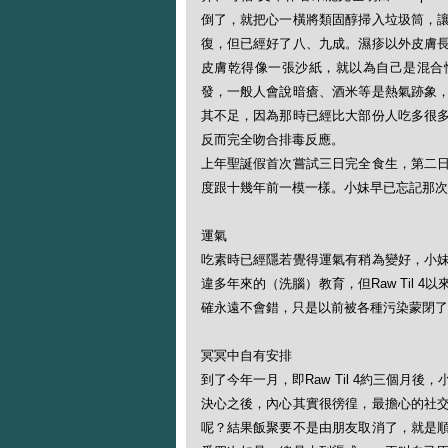
倒了，就把心一橫將類固醇掃入垃圾筒，
復，但已經好了八、九成。濕疹以外皮膚
皮膚乾得像一張沙紙，就以為自己是混合性肌
發，一般人會說暗瘡、酒米等是熱氣跡象
其不足，因為那時已經比大部份人吃多很
反而完全吻合排毒反應。
上年聖誕假首次嘗試三日完全食生，第二
度跟十幾年前一模一樣。小妹早已忘記那次
運氣
吃素時已經隱若覺得運氣有稍為變好，小
違多年來的（洗腦）教育，但Raw Til
確永遠不會錯，只是以前被各種污染蒙閉了
冥冥中自有安排
到了今年一月，即Raw Til 4約三個
決心之後，內心其實很徬徨，最擔心的社
呢？結果飯聚要不是由朋友取消了，就是