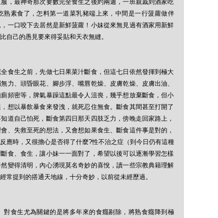
臣服，最神奇那次要數完全食生之後約兩週，一班親戚到酒家吃
吃熟素食了，怎料第一道菜乳豬端上來，中間是一行菠蘿做伴
思，一口咬下去居然是新鮮菠蘿！小妹從來無見過有酒家用新鮮
比自己的愚見要來得妥貼和天衣無縫。
完全食生之前，先做七日果菜汁斷食，但這七日依然發揮到極大
弱無力、頭昏眼花、腳步浮、嘴唇乾燥、皮膚乾燥、皮膚出油、
如廁頻密等，脾氣暴躁這點最令人沮喪，幾乎想放棄斷食，但小
樣，想以暴飲暴食來發洩，就死忍住無食。斷食其間甚至打開了
不知道自己怕死，斷食第四日那天四肢乏力，傍晚走回家路上，
理會、失救至死的想法，又會想如果食生、斷食這件事是對的，
反應時，又很擔心是否得了什麼?性不治之症（到今日仍有這種
謝斷食、食生，讓小妹一一面對了，希望以後可以逐漸學習怎樣
居然變得清明，內心湧現莫名奇妙的喜悅，讀一些宗教典籍理解
經常提到的搭通天地線，十分奇妙，以前從未經歷過。
、對食生尤為關鍵的是將多年來的食癮剔除，將熟食癮降到極