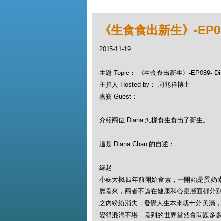
《生食食出新生》-EP089-
2015-11-19
主題 Topic： 《生食食出新生》-EP089- Dia
主持人 Hosted by： 周兆祥博士
嘉賓 Guest：
介紹兩位 Diana 怎樣食生食出了新生。
這是 Diana Chan 的自述：
緣起
小妹大概四年前開始食素，一開始是蛋奶素（ve
歷看來，兩者不論在健康和心靈層面都分
之內紛紛消失，發覺人生本來就十分美滿，
變得混濁不堪，看到的世界當然會問題多