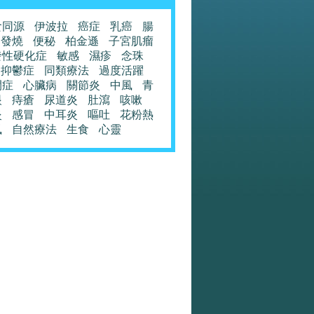
食同源
伊波拉
癌症
乳癌
腸
發燒
便秘
柏金遜
子宮肌瘤
發性硬化症
敏感
濕疹
念珠
抑鬱症
同類療法
過度活躍
閉症
心臟病
關節炎
中風
青
眼
痔瘡
尿道炎
肚瀉
咳嗽
炎
感冒
中耳炎
嘔吐
花粉熱
風
自然療法
生食
心靈