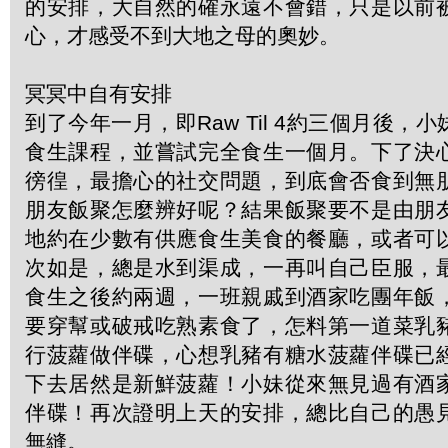
的安排，大自然的確永遠不會錯，只是以前
心，才感受不到大地之母的奧妙。
冥冥中自有安排
到了今年一月，即Raw Til 4約三個月後，
食生課程，並嘗試完全食生一個月。下了決
徬徨，最擔心的社交問題，到底會否食到無
朋友飯聚怎麼辨好呢？結果飯聚要不是由朋
地約在少數有供應食生美食的餐廳，或者可
次如是，總是水到渠成，一再叫自己臣服，
食生之後約兩週，一班親戚到酒家吃團年飯
要穿幫或破戒吃熟素食了，怎料第一道菜乳
行菠蘿做伴碟，心想乳豬有糖水菠蘿伴碟已
下去居然是新鮮菠蘿！小妹從來無見過有酒
伴碟！再次證明上天的安排，總比自己的愚
無縫。