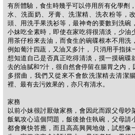
有所體驗，食生時幾乎可以停用所有化學劑，
水、洗面奶、牙膏、洗潔精、洗衣粉等，
頭、用洗手果洗衫等，最神奇的要數到洗碗
小妹吃全素時，即使在家吃得很清淡，少油
用茶仔粉來去油，而食生的碗碟根本不用洗
例如葡汁四蔬，又油又多汁， 只消用手指抹
想知道自己是否真正吃得清淡，摸一摸碗碟
去的油膩和?汁，很自然會停留在腸胃之內，
多摺曲，我們又從來不會飲洗潔精去清潔
裡、最有去污效果的，亦只有清水。
家務
以前小妹很討厭做家務，會因此而跟父母吵
飯氣攻心這個問題，飯後搶住執碗，父母請
都會爽快答應，而且高高興興地做，試想像