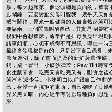
順，每天起床第一個念頭總是負面的，賴著
厭鬧鐘，要麼討厭父母叫醒我，幾乎天天如
戒掉鬧鐘，原來一個健康的人自自然然就可
要靠兩、三個鬧鐘叫醒自己，其實是 身體有
後間中會想賴床，通常都是排毒反應出現期
諸事頗順，心想事成得不可思議，即使一時
最終會發現都是好的，只是當下自己愚見，未
飲食為例，除了前面提及的新鮮菠蘿伴碟
鋪，桌上冒出一小碟沙律菜；Raw Til4時
食生版零食，吃完又有吃完又有，斷食之後
就漸漸減少等。小妹明白以前跟自己作對
己，身體一直抗拒的東西，自己卻吃了廿幾
界又黑又暗，內心經常有討厭這種負面思想
來。