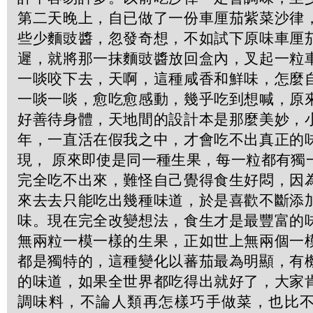
第二天晚上，自已做了一份車厘茄紫菜沙律
些少麵豉醬，忽發奇想，不如試下原味車厘
遲，就將那一抹麵豉醬放回盒內，叉起一粒
一啖咬下去，天啊，這種咸香和鮮味，怎麼
一啖一啖，愈吃愈感動，幾乎吃到想喊，原
好善待身體，天地間的設計本是那麼美妙，
年，一直活在假我之中，才會吃不出真正的
現， 原來即使是同一種生果，每一粒都有獨
完全吃不出來，難怪自己覺得食生好悶，因
來去去只能吃出幾種味道，於是喜歡不斷添
味。現在完全改變想法，食生才是最豐富的
無兩粒一模一樣的生果，正如世上無兩個一
都是獨特的，這種變化以蕃茄最為明顯，有
的味道，如果全世界都吃得出就好了，大家
調味料，不論人類再怎樣巧手做菜，也比