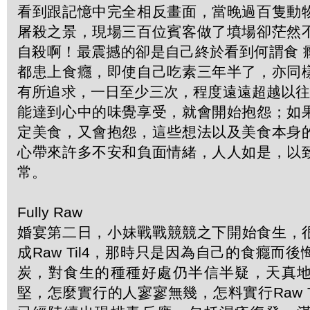
看到跟記憶中完全相反畫面，當晚過百隻動
屠殺之景，現場三百位賓客做了墳場卻茫然
自殺啊！最震撼的卻是自己終於看到何謂食 
都患上食癮，即使自己吃素三年半了，亦同
有所追求，一日至少三次，程度遠遠超越以往
能達到心中的味覺享受，就會開始抱怨；如
定美食，又會抱怨，這些想法以及美食本身
心帶來許多不安和負面情緒，人人如是，以
常。
Fully Raw
婚宴第二日，小妹戰戰競競之下開始食生，很
成Raw Til4，那時只是因為自己的食癮而
炭，對食生的種種好處仍半信半疑，天真
堅，怎麼實行的人寥寥無幾，怎料實行Raw T