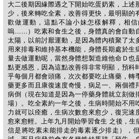
大二後期因緣際遇之下開始吃蛋奶素，上述
少，後來轉吃全素，改善得更快，最明顯的
歡做運動，這點不論小妹怎樣解釋，相信
嗚……）吃素和食生之後，身體真的會自動
太陽，以前討厭運動，是因為體內積聚了太
用來排毒和維持基本機能，身體長期處於生
量去做運動呢，當然身體想製造維他命Ｄ也
點更感恩，因為這點改善得非常明顯，預科
乎每個月都會頭痛，次次都要吃止痛藥，轉
藥更多而且康復速度奇慢，病足一、兩個禮
病倒（現在知道是因為一停藥身體就立刻做
場）。吃全素約一年之後，生病時開始不用
力就可以痊癒，生病次數愈來愈少，復完速
愈來愈輕。上年九月開始學習食生 之後，生
信是將吃素未能排走的毒素逐少排走），