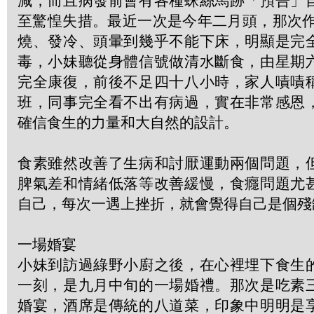
減，而且病發前會有各種蛛絲馬跡「預告」
至驚惶失措。最近一次是今年二月頭，那次作
燒、發冷、頭暈到幾乎不能下床，明顯是完
毒，小妹聽從身體信號做清水斷食，由星期
完全康復，前後不足四十八小時，家人嘖嘖
班，同事完全看不出有病過，實在非常感恩
確信食生的力量和大自然的設計。
食素雖然改善了生病和討厭運動兩個問題，
脾氣差和情緒低落等改善緩慢，食癮問題尤
自己，每次一遇上挫折，就會覺得自己是個殘
一場婚宴
小妹到訪過綠野小廚之後，在心裡埋下食生
一刻，是九月中旬的一場婚禮。那次是吃素
婚宴，酒席是傳統的八道菜，印象中明明是