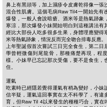
鼻上有黑頭等，加上濕疹令皮膚乾得像一張
混合性肌膚。這個毛病Raw Til4一開始先
爆發，一般人會說暗瘡、酒米等是熱氣跡象
寒涼，那次爆發小妹開始明白到這種講法有
經比大部份人吃多很多生果，身體理應變得
米等熱氣跡象，情況反而完全吻合排毒反應。
上年聖誕假首次嘗試三日完全食生，第二日
學曾輕微傷到尾龍骨，那種痛楚再現，程
樣。小妹早已忘記那次受傷，要不是食生，
住。
運氣
吃素時已經隱若覺得運氣有稍為變好，小妹
信半疑，運氣這回事實在太不科學了，有違
育，但Raw Til 4以來發生的種種巧合，實