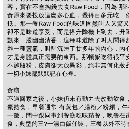
客，實在不會掏錢去食Raw Food，因為 
食原來要投放這麼多心血，覺得百多元吃一
抵。那一餐Raw Food的味道固然叫人又驚
卻不是味道享受，而是搭升降機上到去，升
飄來一股幽幽清香，這種味道除了叫人聞得
雜一種靈氣，叫醒沉睡了廿多年的內心，內
才是身體真正需要的東西。那頓飯吃得很平
不施脂粉，皮膚卻大放異彩，絕非無何化妝
一切小妹都默默記在心裡。
食癮
不過回家之後，小妹仍未有動力去改動飲食
素熟食，早餐通常 有蒸包／腸粉／粉麵，午
一飯，間中跟同事到餐廳吃味精餐，晚餐在
食，典型的三?一湯白飯任裝，三餐以外不時