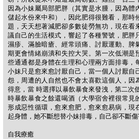
因為小妹屬局部肥胖（其實是水腫，因為體
儲起水份來中和），因此肥得很難看，那時
題，天天想著減肥卻多數徒勞無功，現在看
議自己的生活模式，響起了各種警號，肥胖
濕疹、滿臉暗瘡、經常頭痛、討厭運動、脾
期更會情緒崩潰和失控大哭。第一次低潮是
些通通都是身體在生理和心理兩方面排毒，
小妹只是愈來愈討厭自己，當一個人討厭自
怨，周遭的人自然也不會太喜歡這個人，因
得意，當 時選擇以暴飲暴食來發洩，第二次
時暴飲暴食之餘還喝酒（大學宿舍裡很常見
形成惡性循環，愈來愈肥，愈來愈易病，現
起身體，她不斷想替小妹排毒，自己卻不斷傷
自我療癒