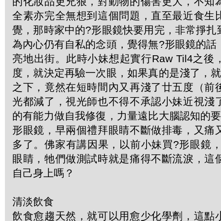
的化妝品更兇狠，對動物的傷害更大，不知
全素亦完全無想到這個問題，直至最近食生
覺，那時家中的?形眼鏡快要用完，非常掙扎
為內心仍有自私的念頭，覺得無?形眼鏡的話
亮地出街。此時小妹想起實行Raw Til4之
度，就決定再驗一次眼，如果真的是淺了，就
之下，竟然在短時間內又再淺了廿五度（前
光都減了，視光師也不得不承認小妹近視淺
的有能力做自我修復，力量遠比大腦認知的要
形眼鏡，早兩個禮拜眼睛不斷做排毒，又痛
多了。佛家有講因果，以前小妹買?形眼鏡，
眼睛，牠們做測試時就是痛得不斷流淚，這
自己身上嗎？
清淡飲食
飲食愈趨天然，就可以用愈少化學劑，這點