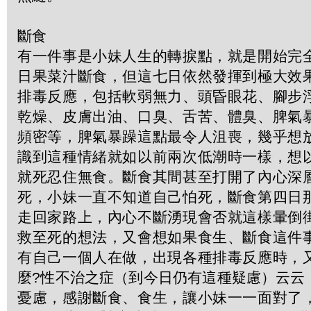
斷食
有一件事是小妹人生的轉捩點，就是開始完
日果菜汁斷食，但這七日依然發揮到極大效
排毒反應，包括軟弱無力、頭昏眼花、腳步
乾燥、皮膚出油、口臭、舌苦、體臭、脾氣
頻密等，脾氣暴躁這點最令人沮喪，幾乎想
識到這種情緒就如以前兩次低潮時一樣，想
就死忍住無食。斷食其間甚至打開了內心深
死，小妹一直不知道自己怕死，斷食第四日
走回家路上，內心不斷湧現會否就這樣暈倒
救至死的想法，又會想如果食生、斷食這件
有自己一個人在做，出現各種排毒反應時，
麼?性不治之症（到今日仍有這種疑慮）云云
憂慮，感謝斷食、食生，讓小妹一一面對了