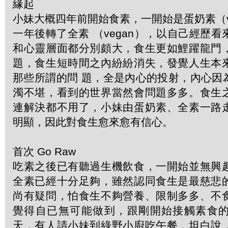
緣起
小妹大概四年前開始食素，一開始是蛋奶素（veg
一年後轉了全素 （vegan），以自己經歷
和心靈層面都分別頗大，食生更如鯉躍龍門
題，食生短時間之內紛紛消失，發覺人生本
那些所謂的問 題，全是內心的投射，內心因
濁不堪，看到的世界當然會問題多多。食生
連解決都不用了，小妹由蛋奶素、全素一路
明顯，因此對食生愈來愈有信心。
首次 Go Raw
吃素之後已有聽過生機飲食，一開始並無興
全素已經十分足夠，雖然認同食生是最慈悲
尚有疑問，怕食生不夠營養、限制多多、不
覺得自已無可能做到，跟剛開始接觸素食
天，有人請小妹到綠野小廚吃午餐，坦白說