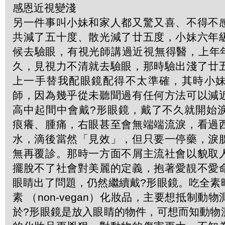
感恩近視變淺
另一件事叫小妹和家人都又驚又喜、不得不
共減了五十度、散光減了廿五度，小妹六年
候去驗眼，有視光師講過近視無得醫，上年年尾R
久，見視力不清就去驗眼，那時驗出淺了廿
上一手替我配眼鏡配得不太準確，其時小
師，因為幾乎從未聽聞過有任何方法可以減
高中起間中會戴?形眼鏡，戴了不久就開始
痕癢、腫痛，右眼甚至會無端端流淚，看過
水，滴後當然「見效」，但只要一停藥，淚
無再覆診。那時一方面不屑主流社會以貌取
擺脫不了社會對美麗的定義，抱著愛靚不愛
眼睛出了問題，仍然繼續戴?形眼鏡。吃全素
素 （non-vegan）化妝品，主要想抵制動
於?形眼鏡是放入眼睛的物件，可想而知動物