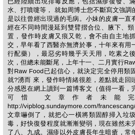
已經陸續出現排毒反應，包括濕疹復發、
水、打噴嚏等， 就如周博士您不斷寫文強調
是以往曾經出現過的毛病。小妹的皮膚一直
經在不同時間漫延到雙臂摺合位、腋下、頸
置，發作時皮膚又痕又乾，會不由自主地
交，早年看了西醫亦無濟於事，十年來有用
行配藥），最惡劣時幾乎天天用，吃素之
次，但總未能斷尾，上年十一、二月實行Raw T
對Raw Food已起信心，就決定完全停用
就?湧而 來，發作時情緒很差，差點就走回
分感恩在網上讀到一篇博客文（值得一看，
可惜 文章作者未能
http://vipblog.sundaymore.com/france
文章嚇倒了，就把心一橫將類固醇掃入垃
毒，好快復發程度就漸漸變弱，現在雖然未
了八、九成。濕疹以外皮膚長年生暗瘡，常