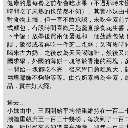
健康的是每餐之前都會吃水果（不過那時未
時間吃了未熟的也茫然不知）。其實小妹由
對食物上癮，但一直不敢承認，未吃全素前
式麵包，有段時間喜歡用匙羹直接食花生醬
下半罐；放學後買兩個蛋撻和一個菠蘿包做
誤，飯後或者再吃一件芝士蛋糕；又有段時
喝朱古力奶，之後改為天天喝咖啡，然後又
國求學，外國的薄餅一塊等於香港的兩塊，
一開始一塊都吃不完，後來胃口愈吃愈大，
兩塊都嫌不夠飽等等。由蛋奶素轉為全素，
品，實在好大癮。
過去…
小妹由中、三四開始平均體重維持在一百二
潮體重飆升至一百三十幾磅，每次到了一百
磅，所以從來不知道最高磅數。雖然一百三