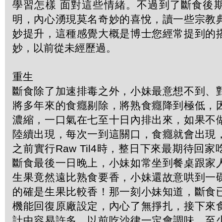
學習怎樣 面對這些情緒。不過到了斷食後
明，內心湧現莫名奇妙的喜悅，讀一些宗教
妙提升，這種感覺大概是博士您經常提到的
妙，以前從未經歷過。
重生
斷食除了加速排毒之外，小妹最意想不到、
將多年來的食癮剔除，將熟食癮降到極低，
濃縮，一口氣在七至十日內排出來，如果不
陸續出現，每次一到這關口，食癮就會出現
之前實行Raw Til4時，整日下來最期待回
斷食最後一日晚上，小妹如常坐到餐桌跟家
生果竟然遠比熟食要香，小妹還故意哄到一
的確是生果比較香！那一刻小妹知道，斷食
機能回復原廠設定，內心了無掙扎，接下來
計中容易許多。以前吃沙律一定會調味，至