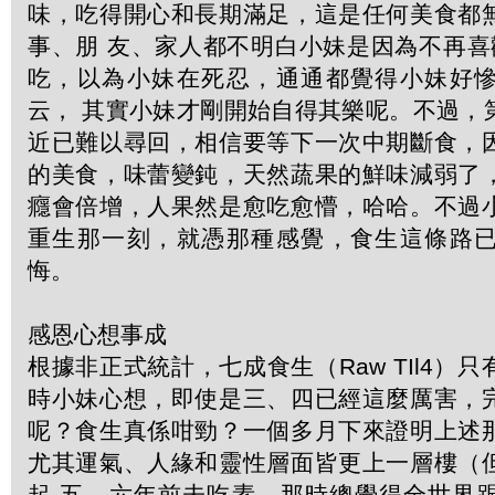
味，吃得開心和長期滿足，這是任何美食都
事、朋 友、家人都不明白小妹是因為不再喜
吃，以為小妹在死忍，通通都覺得小妹好
云， 其實小妹才剛開始自得其樂呢。不過，
近已難以尋回，相信要等下一次中期斷食，
的美食，味蕾變鈍，天然蔬果的鮮味減弱了
癮會倍增，人果然是愈吃愈懵，哈哈。不過
重生那一刻，就憑那種感覺，食生這條路
悔。
感恩心想事成
根據非正式統計，七成食生（Raw TIl4）
時小妹心想，即使是三、四已經這麼厲害，
呢？食生真係咁勁？一個多月下來證明上述
尤其運氣、人緣和靈性層面皆更上一層樓（
起 五、六年前未吃素，那時總覺得全世界