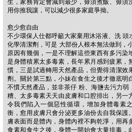
生，家務肯定會減到最少，毋須煮飯、毋須
用你推我讓，可以減少很多家庭爭拗。
愈少愈自由
不少環保人仕都呼籲大家棄用沐浴液、洗 頭
化學清潔劑，可是 大部份人根本無法做到，
原因有幾個，一是不理解這些東西有多污染
是身體積累太多毒素，長年累月感到疲累，
慣，三是試過轉用天然產品，但覺得清潔效
劑。關於第三點，小妹在食生之後才徹底明
不慣天然產品，並非茶仔 粉、海鹽去污力弱
糟、太多毒素天天由皮膚和口腔排出，另一
令我們陷入一個惡性循環，增加身體毒素
衡，愈用皮膚只會分泌更多油份去自我保護
膚表面而是體內，身體內裡不夠乾淨，用再
食素和食生之後，身體一開始會大量排毒，