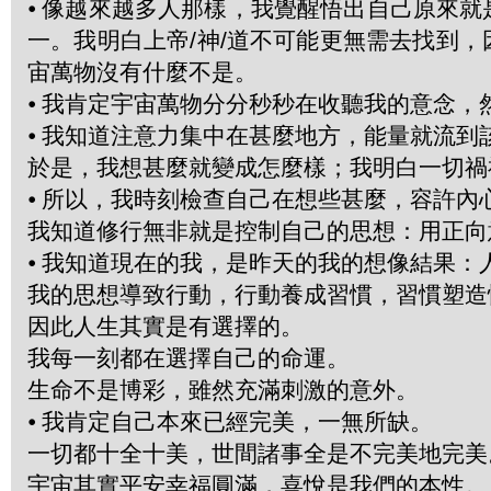
⦁
像越來越多人那樣，我覺醒悟出自己原來就
一。我明白上帝/神/道不可能更無需去找到
宙萬物沒有什麼不是。
⦁
我肯定宇宙萬物分分秒秒在收聽我的意念，
⦁
我知道注意力集中在甚麼地方，能量就流到
於是，我想甚麼就變成怎麼樣；我明白一切禍
⦁
所以，我時刻檢查自己在想些甚麼，容許內
我知道修行無非就是控制自己的思想：用正向
⦁
我知道現在的我，是昨天的我的想像結果：
我的思想導致行動，行動養成習慣，習慣塑造
因此人生其實是有選擇的。
我每一刻都在選擇自己的命運。
生命不是博彩，雖然充滿刺激的意外。
⦁
我肯定自己本來已經完美，一無所缺。
一切都十全十美，世間諸事全是不完美地完美
宇宙其實平安幸福圓滿，喜悅是我們的本性