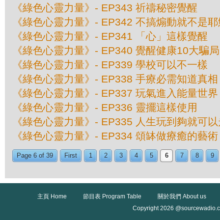
《綠色心靈力量》- EP343 祈禱秘密覺醒
《綠色心靈力量》- EP342 不搞煽動就不是耶
《綠色心靈力量》- EP341 「心」這樣覺醒
《綠色心靈力量》- EP340 覺醒健康10大騙局
《綠色心靈力量》- EP339 學校可以不一樣
《綠色心靈力量》- EP338 手療必需知道真相
《綠色心靈力量》- EP337 玩氣進入能量世界
《綠色心靈力量》- EP336 靈擺這樣使用
《綠色心靈力量》- EP335 人生玩到夠就可以
《綠色心靈力量》- EP334 頌缽做療癒的藝術
Page 6 of 39
First
1
2
3
4
5
6
7
8
9
主頁 Home
節目表 Program Table
關於我們 About us
Copyright 2026 @sourcewadio.