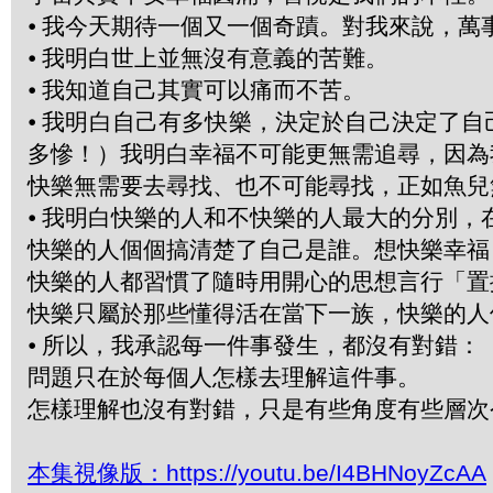
⦁
我今天期待一個又一個奇蹟。對我來說，萬
⦁
我明白世上並無沒有意義的苦難。
⦁
我知道自己其實可以痛而不苦。
⦁
我明白自己有多快樂，決定於自己決定了自
多慘！）我明白幸福不可能更無需追尋，因為
快樂無需要去尋找、也不可能尋找，正如魚
⦁
我明白快樂的人和不快樂的人最大的分別，
快樂的人個個搞清楚了自己是誰。想快樂幸福
快樂的人都習慣了隨時用開心的思想言行「置換」(
快樂只屬於那些懂得活在當下一族，快樂的人
⦁
所以，我承認每一件事發生，都沒有對錯：
問題只在於每個人怎樣去理解這件事。
怎樣理解也沒有對錯，只是有些角度有些層
本集視像版：https://youtu.be/I4BHNoyZcAA