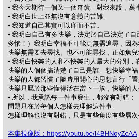
⦁
我今天期待一個又一個奇蹟。對我來說，萬
⦁
我明白世上並無沒有意義的苦難。
⦁
我知道自己其實可以痛而不苦。
⦁
我明白自己有多快樂，決定於自己決定了自
多慘！）我明白幸福不可能更無需追尋，因為
快樂無需要去尋找、也不可能尋找，正如魚
⦁
我明白快樂的人和不快樂的人最大的分別，
快樂的人個個搞清楚了自己是誰。想快樂幸福
快樂的人都習慣了隨時用開心的思想言行「置換」(
快樂只屬於那些懂得活在當下一族，快樂的人
⦁
所以，我承認每一件事發生，都沒有對錯：
問題只在於每個人怎樣去理解這件事。
怎樣理解也沒有對錯，只是有些角度有些層
本集視像版：https://youtu.be/I4BHNoyZcAA