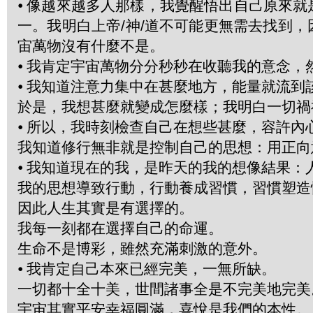
⦁
像越來越多人那樣，我覺醒悟出自己原來就
一。我明白上帝/神/道不可能更無需去找到
宙萬物沒有什麼不是。
⦁
我肯定宇宙萬物分分秒秒在收聽我的意念，
⦁
我知道注意力集中在甚麼地方，能量就流到
於是，我想甚麼就變成怎麼樣；我明白一切禍
⦁
所以，我時刻檢查自己在想些甚麼，容許內
我知道修行無非就是控制自己的思想：用正向
⦁
我知道現在的我，是昨天的我的想像結果：
我的思想導致行動，行動養成習慣，習慣塑造
因此人生其實是有選擇的。
我每一刻都在選擇自己的命運。
生命不是博彩，雖然充滿刺激的意外。
⦁
我肯定自己本來已經完美，一無所缺。
一切都十全十美，世間諸事全是不完美地完美
宇宙其實平安幸福圓滿，喜悅是我們的本性