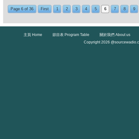
Page 6 of 36
First
1
2
3
4
5
6
7
8
9
主頁 Home
節目表 Program Table
關於我們 About us
Copyright 2026 @sourcewadio.