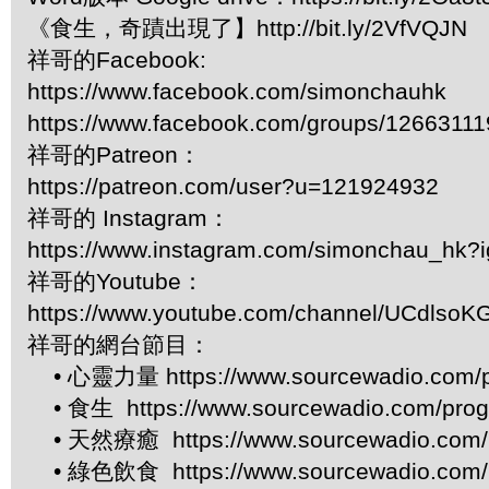
《食生，奇蹟出現了】http://bit.ly/2VfVQJN
祥哥的Facebook:
https://www.facebook.com/simonchauhk
https://www.facebook.com/groups/1266311
祥哥的Patreon：
https://patreon.com/user?u=121924932
祥哥的 Instagram：
https://www.instagram.com/simonchau_hk
祥哥的Youtube：
https://www.youtube.com/channel/UCdls
祥哥的網台節目：
• 心靈力量 https://www.sourcewadio.com/p
• 食生 https://www.sourcewadio.com/prog
• 天然療癒 https://www.sourcewadio.com/p
• 綠色飲食 https://www.sourcewadio.com/p