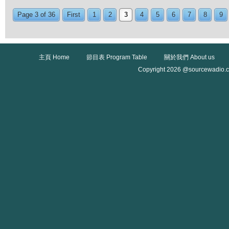
Page 3 of 36
First
1
2
3
4
5
6
7
8
9
主頁 Home
節目表 Program Table
關於我們 About us
Copyright 2026 @sourcewadio.