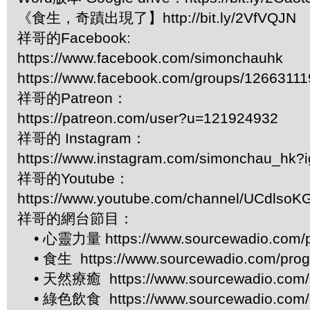
《食生，奇蹟出現了】http://bit.ly/2VfVQJN
祥哥的Facebook:
https://www.facebook.com/simonchauhk
https://www.facebook.com/groups/1266311
祥哥的Patreon：
https://patreon.com/user?u=121924932
祥哥的 Instagram：
https://www.instagram.com/simonchau_hk
祥哥的Youtube：
https://www.youtube.com/channel/UCdls
祥哥的網台節目：
• 心靈力量 https://www.sourcewadio.com/p
• 食生 https://www.sourcewadio.com/prog
• 天然療癒 https://www.sourcewadio.com/p
• 綠色飲食 https://www.sourcewadio.com/p