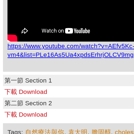
https://www.youtube.com/watch?v=AEfv5Kc
vm4&list=PLe16As5Ua4xpdsErhrjOLCV9mg
第一節 Section 1
下載 Download
第二節 Section 2
下載 Download
Tags:
自然療法與你
,
袁大明
,
膽固醇
,
choles