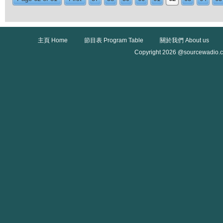
主頁 Home
節目表 Program Table
關於我們 About us
Copyright 2026 @sourcewadio.