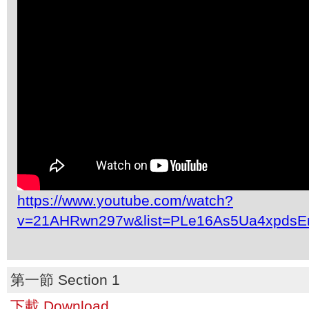
https://www.youtube.com/watch?
v=21AHRwn297w&list=PLe16As5Ua4xpdsE
第一節 Section 1
下載 Download