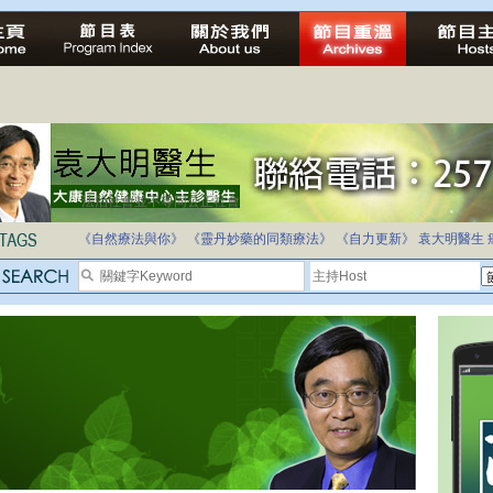
法治社會並不等同公正社會
自家教育合法化-推動多元化教育，全民學卷制
《自然療法與你》
《靈丹妙藥的同類療法》
《自力更新》
袁大明醫生