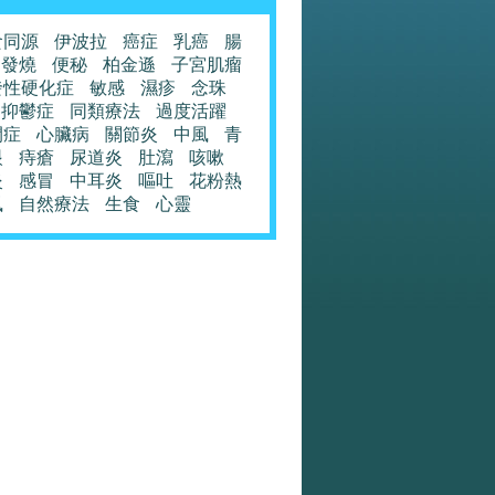
食同源
伊波拉
癌症
乳癌
腸
發燒
便秘
柏金遜
子宮肌瘤
發性硬化症
敏感
濕疹
念珠
抑鬱症
同類療法
過度活躍
閉症
心臟病
關節炎
中風
青
眼
痔瘡
尿道炎
肚瀉
咳嗽
炎
感冒
中耳炎
嘔吐
花粉熱
風
自然療法
生食
心靈