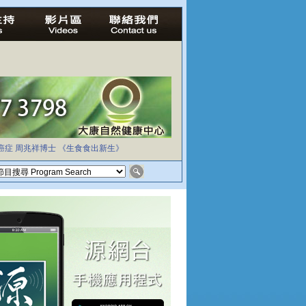
癌症
周兆祥博士
《生食食出新生》