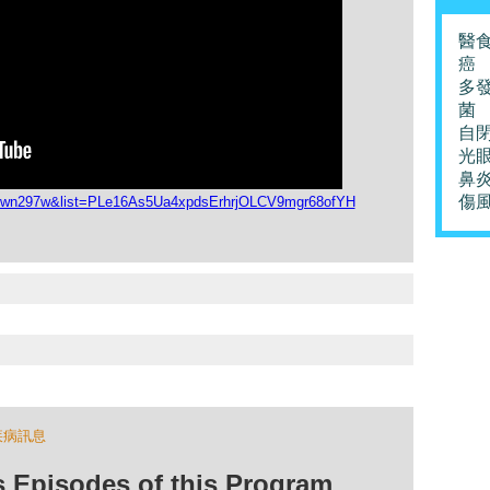
醫
癌
多
菌
自
光
鼻
傷
HRwn297w&list=PLe16As5Ua4xpdsErhrjOLCV9mgr68ofYH
疾病訊息
isodes of this Program