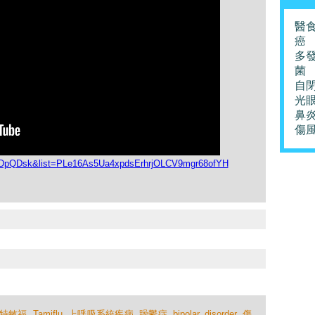
醫
癌
多
菌
自
光
鼻
傷
nEDpQDsk&list=PLe16As5Ua4xpdsErhrjOLCV9mgr68ofYH
特敏福
,
Tamiflu
,
上呼吸系統疾病
,
躁鬱症
,
bipolar
,
disorder
,
傷