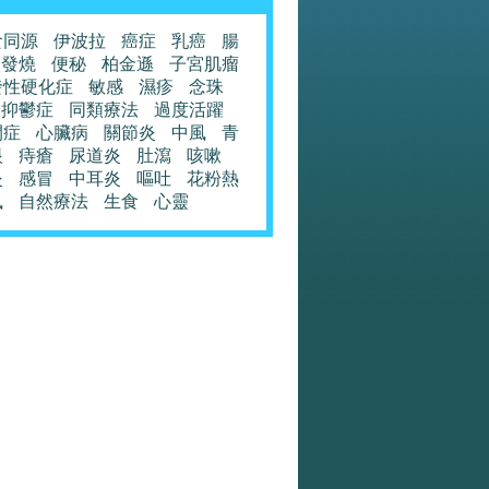
食同源
伊波拉
癌症
乳癌
腸
發燒
便秘
柏金遜
子宮肌瘤
發性硬化症
敏感
濕疹
念珠
抑鬱症
同類療法
過度活躍
閉症
心臟病
關節炎
中風
青
眼
痔瘡
尿道炎
肚瀉
咳嗽
炎
感冒
中耳炎
嘔吐
花粉熱
風
自然療法
生食
心靈