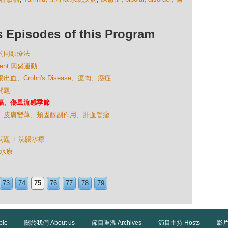
isodes of this Program
題的同類療法
ment 興盛運動
血、Crohn's Disease、瘜肉、癌症
問題
特敏福、傷風流感季節
念珠菌、皮膚變薄、類固醇副作用、肝血管瘤
問題 + 浣腸水療
腸水療
73
74
75
76
77
78
79
ble
關於我們 About us
節目重溫 Archives
節目主持 Hosts
影片