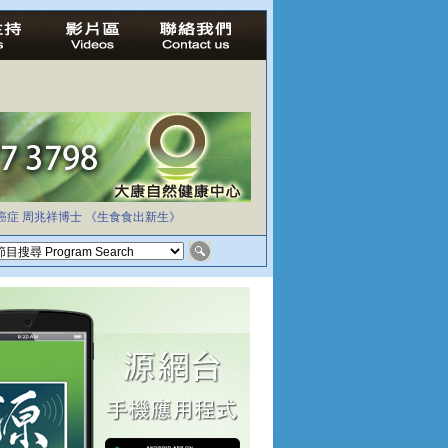
癌症
周兆祥博士
《生食食出新生》