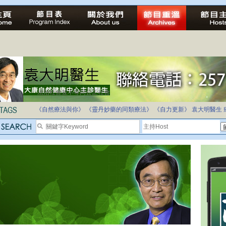
法治社會並不等同公正社會
自家教育合法化-推動多元化教育，全民學卷制
《自然療法與你》
《靈丹妙藥的同類療法》
《自力更新》
袁大明醫生