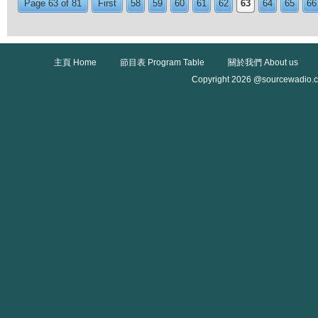
Page 63 of 81
First
58
59
60
61
62
63
64
65
66
主頁 Home
節目表 Program Table
關於我們 About us
Copyright 2026 @sourcewadio.