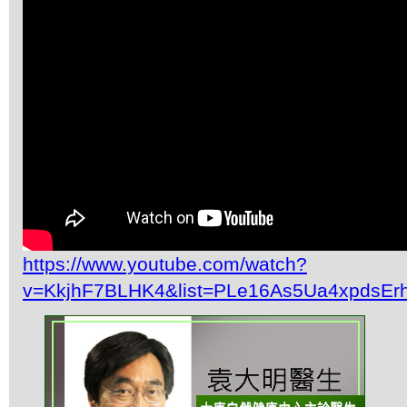
https://www.youtube.com/watch?
v=KkjhF7BLHK4&list=PLe16As5Ua4xpdsEr